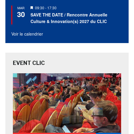
Mis
09:30
-
17:30
MAR
30
en
SAVE THE DATE / Rencontre Annuelle
avant
Culture & Innovation(s) 2027 du CLIC
Voir le calendrier
EVENT CLIC