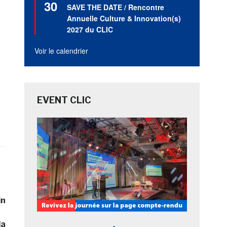
30
en
SAVE THE DATE / Rencontre
avant
Annuelle Culture & Innovation(s)
2027 du CLIC
–
Voir le calendrier
EVENT CLIC
in
la