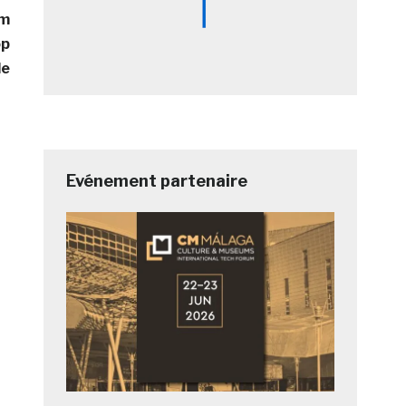
um
op
le
Evénement partenaire