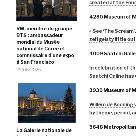
created at the Fon
4280 Museum of M
RM, membre du groupe
« See ‘The Scream’…
BTS : ambassadeur
zeitgeisty little o
mondial du Musée
national de Corée et
4009 Saatchi Galle
commissaire d’une expo
à San Francisco
In celebration of t
29/06/2026
Saatchi Online has 
3939 Museum of M
Willem de Kooning 
by theme, period, a
3648 Metropolitan
La Galerie nationale de