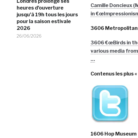
Londres prolonge ses
Camille Doncieux (M
heures d’ouverture
in €œImpressionism,
jusqu’à 19h tous les jours
pour la saison estivale
2026
3606 Metropolitan
26/06/2026
3606 €œBirds in the
various media from 
…
Contenus les plus «
1606 Hop Museum