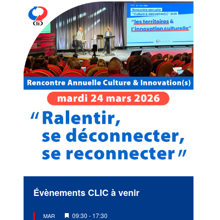
Évènements CLIC à venir
Mis
09:30
-
17:30
MAR