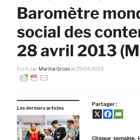
Baromètre mond
social des cont
28 avril 2013 (
Ecrit par
Marina Gross
le
29/04/2013
Partager :
Les derniers articles
Chaque semaine, le