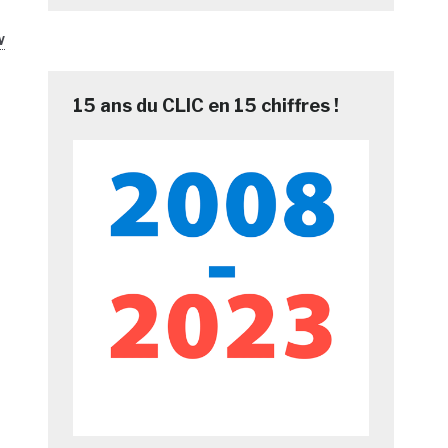
w
15 ans du CLIC en 15 chiffres !