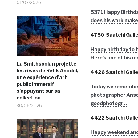
01/07/2026
5371 Happy Birthda
does his work make
4750 Saatchi Galle
Happy birthday to t
Here’s one of his 
La Smithsonian projette
les rêves de Refik Anadol,
4426 Saatchi Galle
une expérience d’art
public immersif
Today we remember
s’appuyant sur sa
photographer Ansel
collection
goodphotogr …
30/06/2026
4422 Saatchi Galle
Happy weekend and 