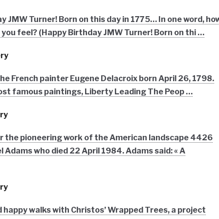
y JMW Turner! Born on this day in 1775… In one word, ho
 you feel? (Happy Birthday JMW Turner! Born on thi …
ry
he French painter Eugene Delacroix born April 26, 1798.
most famous paintings, Liberty Leading The Peop …
ry
 the pioneering work of the American landscape 4426
 Adams who died 22 April 1984. Adams said: « A
ry
happy walks with Christos’ Wrapped Trees, a project