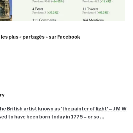
es plus « partagés » sur Facebook
ry
e British artist known as ‘the painter of light’ – J M W
ved to have been born today in 1775 – or so …