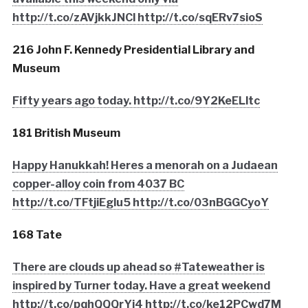
http://t.co/zAVjkkJNCl http://t.co/sqERv7sioS
216 John F. Kennedy Presidential Library and
Museum
Fifty years ago today. http://t.co/9Y2KeELltc
181 British Museum
Happy Hanukkah! Heres a menorah on a Judaean
copper-alloy coin from 4037 BC
http://t.co/TFtjiEglu5 http://t.co/03nBGGCyoY
168 Tate
There are clouds up ahead so #Tateweather is
inspired by Turner today. Have a great weekend
http://t.co/pqhQQQrYi4 http://t.co/ke12PCwd7M