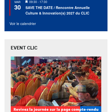
Mis
09:30
-
17:30
MAR
30
en
SAVE THE DATE / Rencontre Annuelle
avant
Culture & Innovation(s) 2027 du CLIC
Voir le calendrier
EVENT CLIC