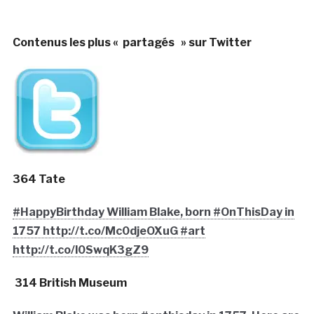
Contenus les plus « partagés » sur Twitter
364 Tate
#HappyBirthday William Blake, born #OnThisDay in
1757 http://t.co/Mc0djeOXuG #art
http://t.co/l0SwqK3gZ9
314 British Museum