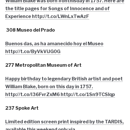
William Blake was born #onthisday in 1757. Here are
the title pages for Songs of Innocence and of
Experience http://t.co/LWnLxTwAzF
308 Museo del Prado
Buenos das, as ha amanecido hoy el Museo
http://t.co/ByVkViJG0G
277 Metropolitan Museum of Art
Happy birthday to legendary British artist and poet
William Blake, born on this day in 1757.
http://t.co/I36FvrZxM6 http://t.co/1Sn9TCSlqp
237 Spoke Art
Limited edition screen print inspired by the TARDIS,
available this weekend only via