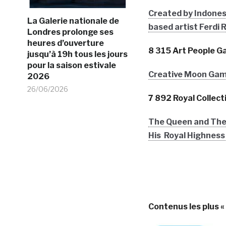
Created by Indonesi
La Galerie nationale de
based artist Ferdi R
Londres prolonge ses
heures d’ouverture
8 315 Art People Ga
jusqu’à 19h tous les jours
pour la saison estivale
Creative Moon Gam
2026
26/06/2026
7 892 Royal Collect
The Queen and The 
His Royal Highness w
Contenus les plus 