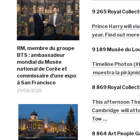
9 265 Royal Collect
Prince Harry will vis
year. Find out more
RM, membre du groupe
9 189 Musée du Lo
BTS : ambassadeur
mondial du Musée
Timeline Photos (#
national de Corée et
muestra la pirà¡mid
commissaire d’une expo
à San Francisco
8 869 Royal Collect
29/06/2026
This afternoon The
Cambridge will atte
Tow …
8 864 Art People Ga