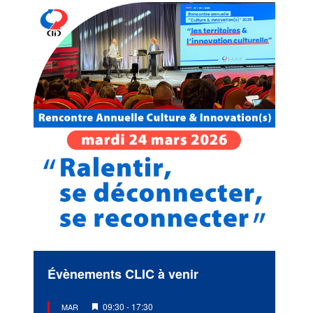
Évènements CLIC à venir
Mis
09:30
-
17:30
MAR