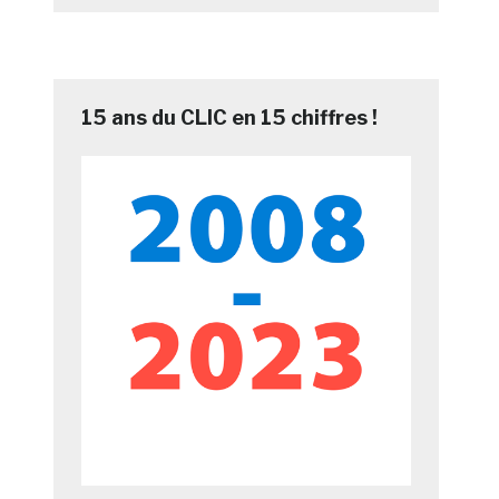
15 ans du CLIC en 15 chiffres !