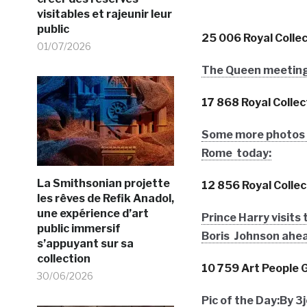
visitables et rajeunir leur
public
25 006 Royal Collec
01/07/2026
The Queen meeting P
17 868 Royal Collec
Some more photos f
Rome today:
La Smithsonian projette
12 856 Royal Collec
les rêves de Refik Anadol,
une expérience d’art
Prince Harry visit
public immersif
Boris Johnson ahea
s’appuyant sur sa
collection
10 759 Art People G
30/06/2026
Pic of the Day:By 