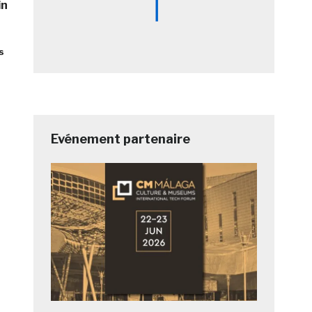
in
s
Evénement partenaire