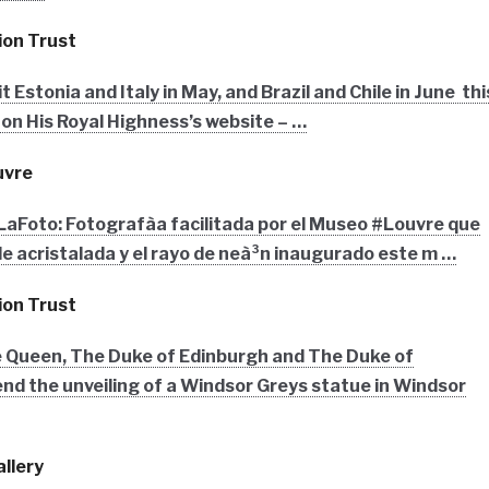
ion Trust
it Estonia and Italy in May, and Brazil and Chile in June thi
 on His Royal Highness’s website – …
uvre
LaFoto: Fotografà­a facilitada por el Museo #Louvre que
e acristalada y el rayo de neà³n inaugurado este m …
ion Trust
 Queen, The Duke of Edinburgh and The Duke of
nd the unveiling of a Windsor Greys statue in Windsor
llery