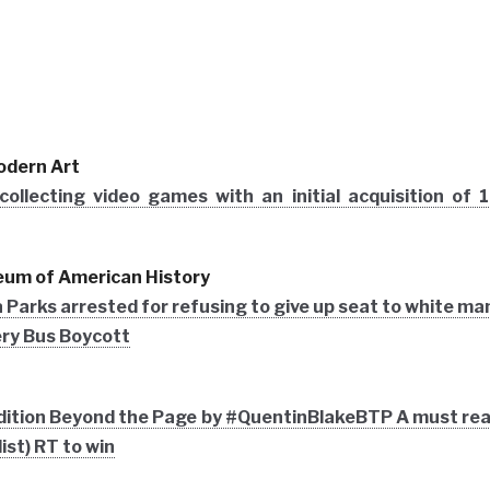
odern Art
llecting video games with an initial acquisition of 
eum of American History
 Parks arrested for refusing to give up seat to white ma
ry Bus Boycott
edition Beyond the Page by #QuentinBlakeBTP A must re
list) RT to win