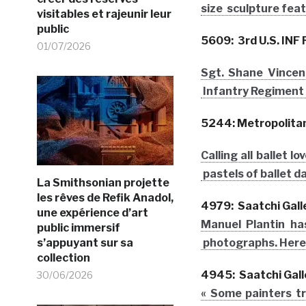
size sculpture feat
visitables et rajeunir leur
public
5609: 3rd U.S. INF
01/07/2026
Sgt. Shane Vincen
Infantry Regiment (
5244: Metropolita
Calling all ballet 
pastels of ballet d
La Smithsonian projette
les rêves de Refik Anadol,
4979: Saatchi Gall
une expérience d’art
Manuel Plantin ha
public immersif
s’appuyant sur sa
photographs. Here’s
collection
4945: Saatchi Gall
30/06/2026
« Some painters tr