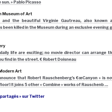
e sun. » Pablo Picasso
n Museum of Art
 and the beautiful Virginie Gautreau, also known 
 been killed in the Museum during an exclusive evening 
ery
aily life are exciting; no movie director can arrange t
 find in the street. € Robert Doisneau
Modern Art
announce that Robert Rauschenberg’s €œCanyon » is n
floor! It joins 5 other « Combine » works of Rauschenb …
 partagés » sur Twitter