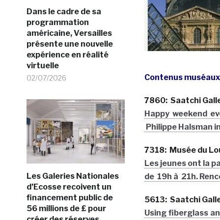
Dans le cadre de sa
programmation
américaine, Versailles
présente une nouvelle
expérience en réalité
virtuelle
Contenus muséaux l
02/07/2026
7860: Saatchi Gall
Happy weekend eve
Philippe Halsman i
7318: Musée du Lo
Les jeunes ont la p
Les Galeries Nationales
de 19h à 21h. Renco
d’Ecosse recoivent un
financement public de
5613: Saatchi Gall
56 millions de £ pour
Using fiberglass an
créer des réserves