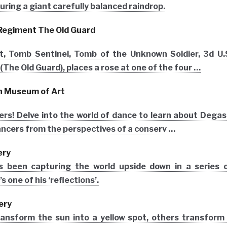
uring a giant carefully balanced raindrop.
 Regiment The Old Guard
t, Tomb Sentinel, Tomb of the Unknown Soldier, 3d U.
The Old Guard), places a rose at one of the four …
n Museum of Art
lovers! Delve into the world of dance to learn about Degas
ancers from the perspectives of a conserv …
ery
s been capturing the world upside down in a series 
 one of his ‘reflections’.
ery
ansform the sun into a yellow spot, others transform