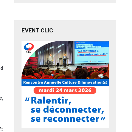
EVENT CLIC
nd
e,
e-