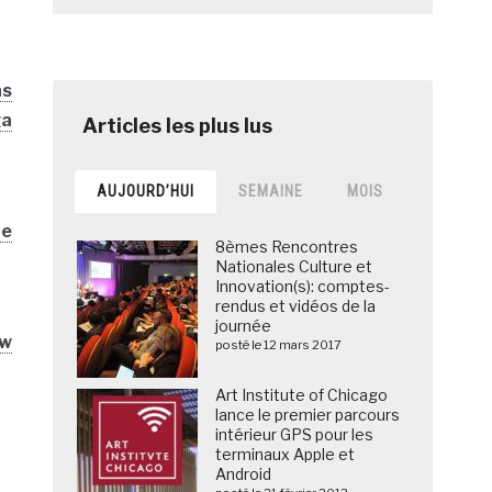
as
ga
AUJOURD’HUI
SEMAINE
MOIS
he
8èmes Rencontres
Nationales Culture et
Innovation(s): comptes-
rendus et vidéos de la
journée
ow
posté le 12 mars 2017
Art Institute of Chicago
lance le premier parcours
intérieur GPS pour les
terminaux Apple et
Android