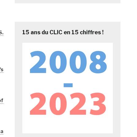
15 ans du CLIC en 15 chiffres !
S.
’s
of
 a