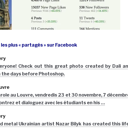
es plus « partagés » sur Facebook
ery
ryone! Check out this great photo created by Dali a
n the days before Photoshop.
uvre
arole au Louvre, vendredis 23 et 30 novembre, 7 décembr
ntrez et dialoguez avec les étudiants en his …
ery
d metal Ukrainian artist Nazar Bilyk has created this lif