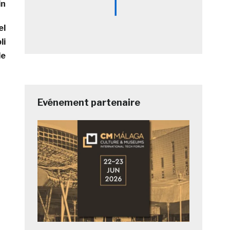
in
el
li
le
Evénement partenaire