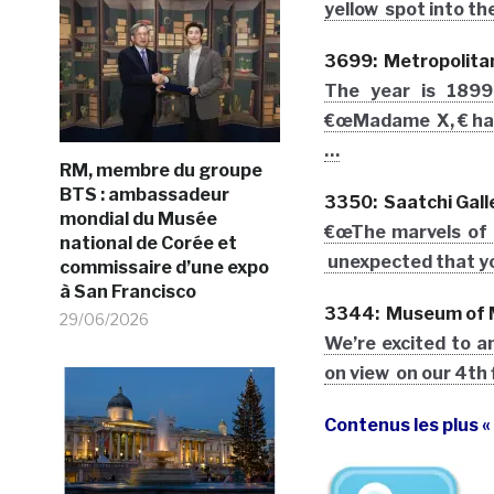
yellow spot into th
3699: Metropolita
The year is 1899
€œMadame X, € has
…
RM, membre du groupe
BTS : ambassadeur
3350: Saatchi Gall
mondial du Musée
€œThe marvels of d
national de Corée et
unexpected that you
commissaire d’une expo
à San Francisco
3344: Museum of 
29/06/2026
We’re excited to 
on view on our 4th 
Contenus les plus «