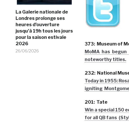
La Galerie nationale de
Londres prolonge ses
heures d’ouverture
jusqu’à 19h tous les jours
pour la saison estivale
2026
373: Museum of M
26/06/2026
MoMA has begun co
noteworthy titles.
232: National Mus
Today in 1955: Rosa
igniting Montgome
201: Tate
Win a special 150 
for all QB fans (Sty