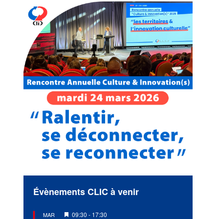
Évènements CLIC à venir
Mis
09:30
-
17:30
MAR