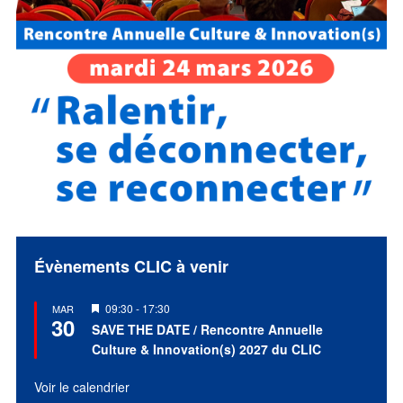
Évènements CLIC à venir
Mis
09:30
-
17:30
MAR
30
en
SAVE THE DATE / Rencontre Annuelle
avant
Culture & Innovation(s) 2027 du CLIC
Voir le calendrier