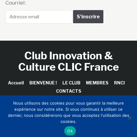
Courriel :
Club Innovation &
Culture CLIC France
Accueil
BIENVENUE !
LE CLUB
MEMBRES
RNCI
CONTACTS
Nous utilisons des cookies pour vous garantir la meilleure
expérience sur notre site. Si vous continuez à utiliser ce
dernier, nous considérerons que vous acceptez l'utilisation des
Copyright © 2026 Club Innovation & Culture CLIC France /
cookies.
Sinapses Conseils
Ok