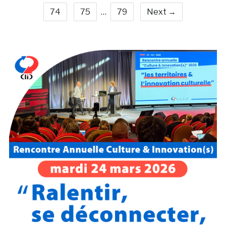
74
75
…
79
Next →