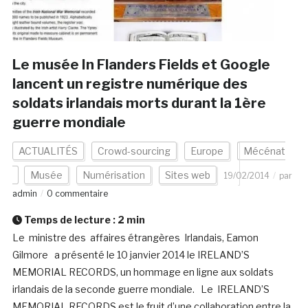
Le musée In Flanders Fields et Google
lancent un registre numérique des
soldats irlandais morts durant la 1ère
guerre mondiale
ACTUALITÉS
Crowd-sourcing
Europe
Mécénat
Musée
Numérisation
Sites web
19/02/2014
par
admin
0 commentaire
Temps de lecture :
2
min
Le ministre des affaires étrangères Irlandais, Eamon
Gilmore a présenté le 10 janvier 2014 le IRELAND’S
MEMORIAL RECORDS, un hommage en ligne aux soldats
irlandais de la seconde guerre mondiale. Le IRELAND’S
MEMORIAL RECORDS est le fruit d’une collaboration entre la