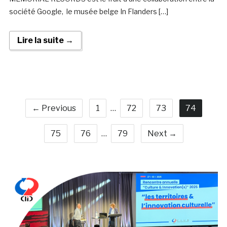
société Google, le musée belge In Flanders […]
Lire la suite →
← Previous
1
…
72
73
74
75
76
…
79
Next →