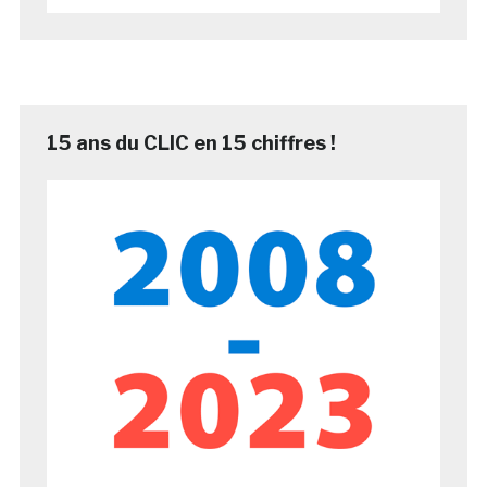
15 ans du CLIC en 15 chiffres !