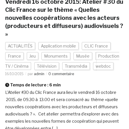
Vendredi 16 octobre 2015: Atelier #30 du
Clic France sur le thème « Quelles
nouvelles coopérations avec les acteurs
(producteurs et diffuseurs) audiovisuels ?
»
ACTUALITÉS
Application mobile
CLIC France
France
Jeu
Monuments
Musée
Production
TV / Cinéma
Télévision
Transmédia
webdoc
16/10/2015
par
admin
0 commentaire
Temps de lecture :
6
min
L’Atelier #30 du Clic France aura lieu le vendredi 16 octobre
2015, de 09.30 à 13.00 et sera consacré au thème «quelle
nouvelles coopérations avec les producteurs et diffuseurs
audiovisuels ? ». Cet atelier permettra d’explorer avec des
exemples les nouvelles formes de coopération qui peuvent
être développées entre […]