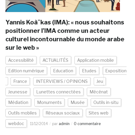
Yannis Koà¯kas (IMA): « nous souhaitons
positionner l’IMA comme un acteur
culturel incontournable du monde arabe
sur le web »
Accessibilité
ACTUALITÉS
Application mobile
Edition numérique
Education
Etudes
Exposition
France
INTERVIEWS / OPINIONS
Jeu
Jeunesse
Lunettes connectées
Mécénat
Médiation
Monuments
Musée
Outils in-situ
Outils mobiles
Réseaux sociaux
Sites web
webdoc
11/12/2014
par
admin
0 commentaire