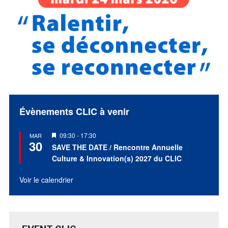
Évènements CLIC à venir
Mis
09:30
-
17:30
MAR
30
en
SAVE THE DATE / Rencontre Annuelle
avant
Culture & Innovation(s) 2027 du CLIC
Voir le calendrier