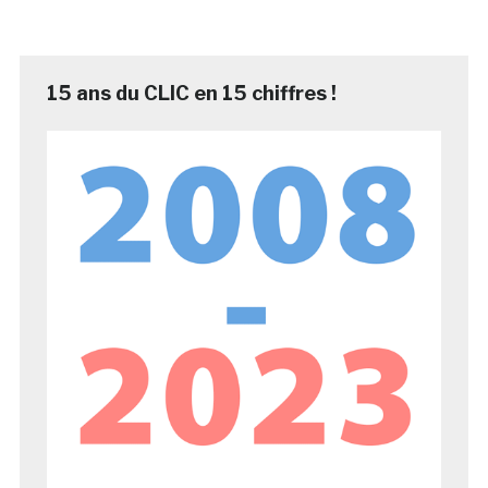
15 ans du CLIC en 15 chiffres !