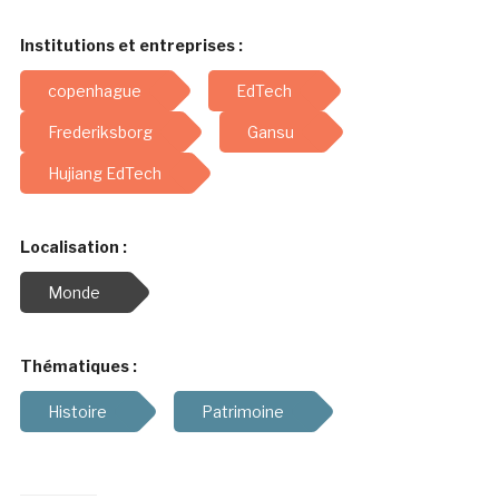
Institutions et entreprises :
copenhague
EdTech
Frederiksborg
Gansu
Hujiang EdTech
Localisation :
Monde
Thématiques :
Histoire
Patrimoine