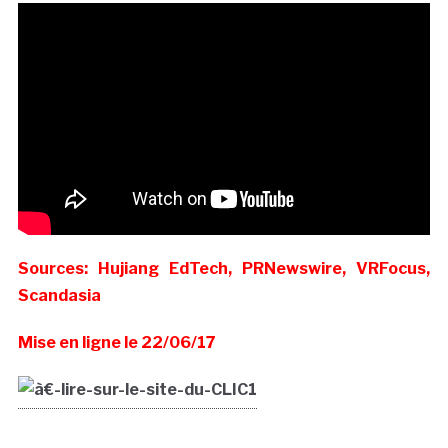
Sources: Hujiang EdTech, PRNewswire, VRFocus,
Scandasia
Mise en ligne le 22/06/17