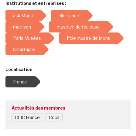
Institutions et entreprises :
ask Mona
clic france
mac lyon
museum de toulouse
Paris Musées
Pôle muséal de Mons
Smartapps
Localisation :
France
Actualités des membres
CLIC France
Copil