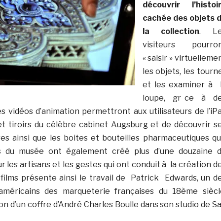
découvrir l’histoi
cachée des objets 
la collection
. L
visiteurs pourro
« saisir » virtuelleme
les objets, les tourn
et les examiner à 
loupe, gr ce à d
s vidéos d’animation permettront aux utilisateurs de l’iP
 et tiroirs du célèbre cabinet Augsburg et de découvrir s
res ainsi que les boites et bouteilles pharmaceutiques qu’
s du musée ont également créé plus d’une douzaine 
 les artisans et les gestes qui ont conduit à la création d
films présente ainsi le travail de Patrick Edwards, un d
 américains des marqueterie françaises du 18ème siècl
on d’un coffre d’André Charles Boulle dans son studio de S