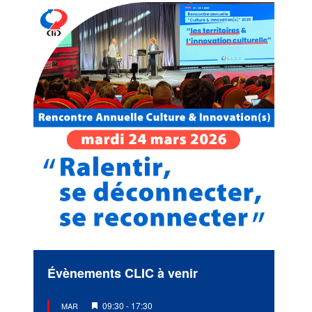
Évènements CLIC à venir
Mis
09:30
-
17:30
MAR