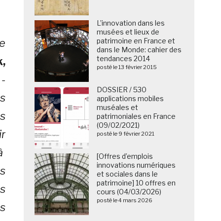
L’innovation dans les
musées et lieux de
ée
patrimoine en France et
dans le Monde: cahier des
tendances 2014
,
posté le 13 février 2015
-
DOSSIER / 530
és
applications mobiles
muséales et
s
patrimoniales en France
(09/02/2021)
r
posté le 9 février 2021
à
[Offres d’emplois
innovations numériques
s
et sociales dans le
patrimoine] 10 offres en
s
cours (04/03/2026)
posté le 4 mars 2026
s