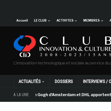
Accueil
LE CLUB
ACTIVITES
MEMBRES
L'innovation technologique et sociale au service du 
ACTUALITÉS
DOSSIERS
INTERVIEWS / 
musée Van Gogh d’Amsterdam et DHL apportent l’art dans 
A LA UNE