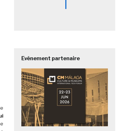
Evénement partenaire
le
ui
te