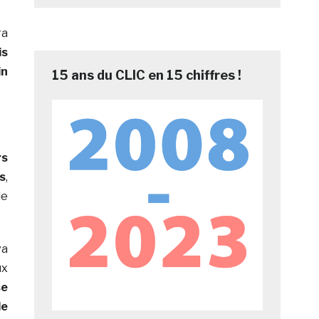
a
is
in
15 ans du CLIC en 15 chiffres !
rs
s
,
de
va
x
se
de