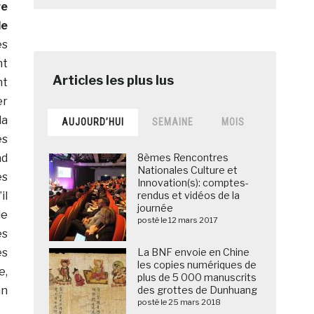
re
de
es
nt
nt
er
la
AUJOURD’HUI
SEMAINE
MOIS
es
ad
8èmes Rencontres
Nationales Culture et
es
Innovation(s): comptes-
il
rendus et vidéos de la
journée
de
posté le 12 mars 2017
es
es
La BNF envoie en Chine
les copies numériques de
e,
plus de 5 000 manuscrits
an
des grottes de Dunhuang
posté le 25 mars 2018