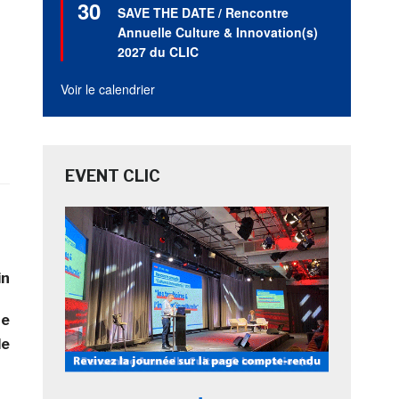
30
en
SAVE THE DATE / Rencontre
avant
Annuelle Culture & Innovation(s)
2027 du CLIC
Voir le calendrier
EVENT CLIC
in
te
le