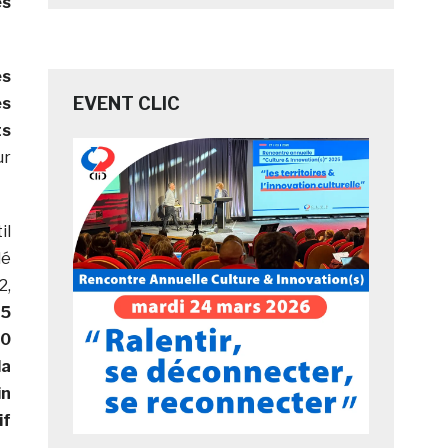
es
es
EVENT CLIC
es
ts
ur
l
lé
2,
25
50
la
in
if