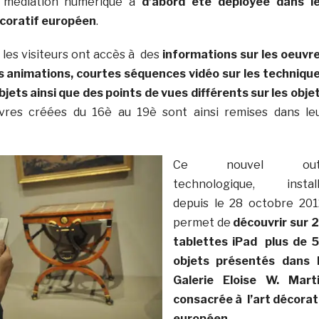
 médiation numérique a
d’abord été déployée dans l
écoratif européen
.
 les visiteurs ont accès à des
informations sur les oeuvr
es animations, courtes séquences vidéo sur les techniqu
bjets ainsi que des points de vues différents sur les obje
res créées du 16è au 19è sont ainsi remises dans le
Ce nouvel outi
technologique, instal
depuis le 28 octobre 201
permet de
découvrir sur 
tablettes iPad plus de 
objets présentés dans 
Galerie Eloise W. Mart
consacrée à l’art décorat
européen
.