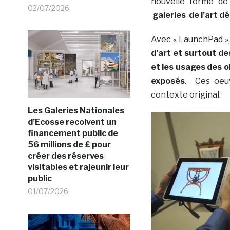
nouvelle forme de
02/07/2026
galeries de l’art d
Avec « LaunchPad »,
d’art et surtout d
et les usages des o
exposés
. Ces oeuv
contexte original.
Les Galeries Nationales
d’Ecosse recoivent un
financement public de
56 millions de £ pour
créer des réserves
visitables et rajeunir leur
public
01/07/2026