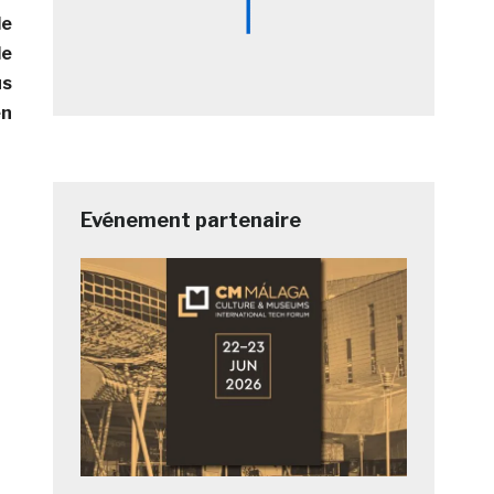
le
le
us
en
Evénement partenaire