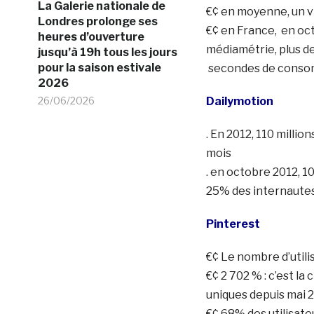
La Galerie nationale de
€¢ en moyenne, un vi
Londres prolonge ses
€¢ en France, en oct
heures d’ouverture
médiamétrie, plus d
jusqu’à 19h tous les jours
pour la saison estivale
secondes de consomm
2026
26/06/2026
Dailymotion
. En 2012, 110 millio
mois
. en octobre 2012, 1
25% des internautes 
Pinterest
€¢ Le nombre d’utili
€¢ 2 702 % : c’est l
uniques depuis mai 
€¢ 68% des utilisat