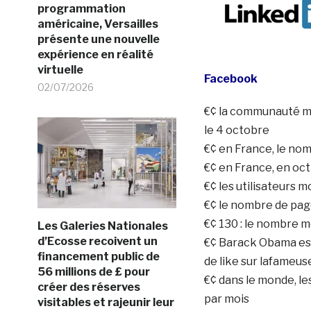
programmation
américaine, Versailles
présente une nouvelle
expérience en réalité
virtuelle
Facebook
02/07/2026
€¢ la communauté mo
le 4 octobre
€¢ en France, le nomb
€¢ en France, en oct
€¢ les utilisateurs 
€¢ le nombre de pag
€¢ 130 : le nombre m
Les Galeries Nationales
d’Ecosse recoivent un
€¢ Barack Obama est 
financement public de
de like sur lafameus
56 millions de £ pour
€¢ dans le monde, 
créer des réserves
par mois
visitables et rajeunir leur