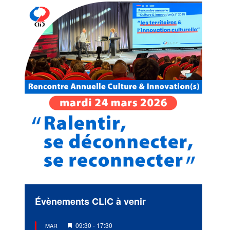
Évènements CLIC à venir
Mis
09:30
-
17:30
MAR