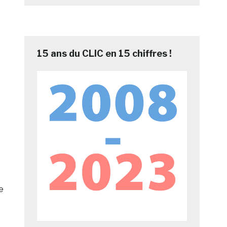
15 ans du CLIC en 15 chiffres !
e