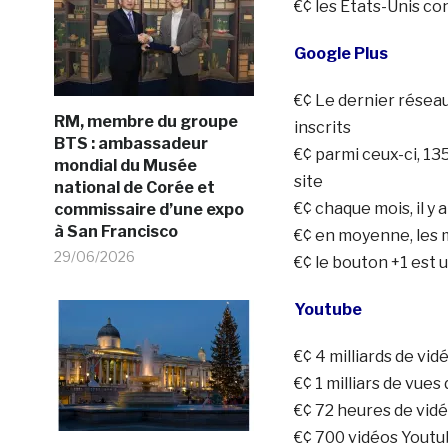
€¢ les Etats-Unis co
Google Plus
€¢ Le dernier réseau
RM, membre du groupe
inscrits
BTS : ambassadeur
€¢ parmi ceux-ci, 13
mondial du Musée
site
national de Corée et
€¢ chaque mois, il y
commissaire d’une expo
à San Francisco
€¢ en moyenne, les 
29/06/2026
€¢ le bouton +1 est u
Youtube
€¢ 4 milliards de vi
€¢ 1 milliars de vue
€¢ 72 heures de vid
€¢ 700 vidéos Youtu