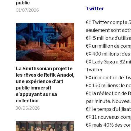
public
Twitter
01/07/2026
€¢ Twitter compte 5
seulement sont acti
€¢ 5 millions d’utili
€¢ un million de com
€¢ 400 millions : c’
€¢ Lady Gaga a 32 mill
La Smithsonian projette
Twitter
les rêves de Refik Anadol,
€¢ un membre de Tw
une expérience d’art
€¢ 150 millions : l
public immersif
€¢ la réélection de
s’appuyant sur sa
collection
par minute. Nouveau
30/06/2026
€¢ le temps d’utilis
€¢ 11 nouveaux com
€¢ mais 40% des com