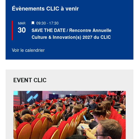
Évènements CLIC à venir
Mis
09:30
-
17:30
MAR
30
en
SAVE THE DATE / Rencontre Annuelle
avant
Culture & Innovation(s) 2027 du CLIC
Voir le calendrier
EVENT CLIC