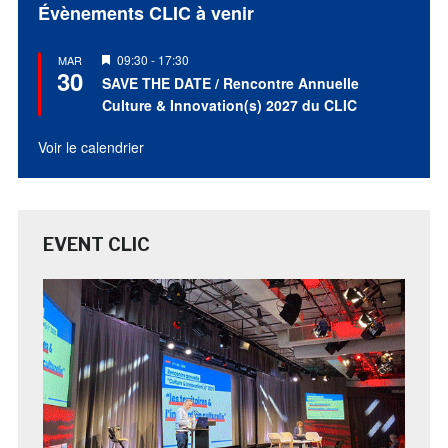
Évènements CLIC à venir
Mis
09:30
-
17:30
MAR
30
en
SAVE THE DATE / Rencontre Annuelle
avant
Culture & Innovation(s) 2027 du CLIC
Voir le calendrier
EVENT CLIC