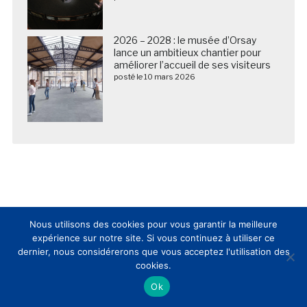
2026 – 2028 : le musée d’Orsay
lance un ambitieux chantier pour
améliorer l’accueil de ses visiteurs
posté le 10 mars 2026
Nous utilisons des cookies pour vous garantir la meilleure
expérience sur notre site. Si vous continuez à utiliser ce
Nous suivre sur les réseaux sociaux
dernier, nous considérerons que vous acceptez l'utilisation des
cookies.
Ok