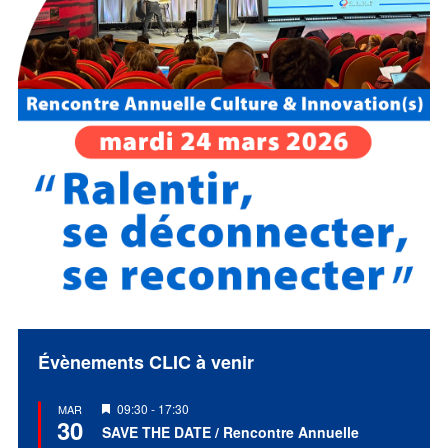
Évènements CLIC à venir
Mis
09:30
-
17:30
MAR
30
en
SAVE THE DATE / Rencontre Annuelle
avant