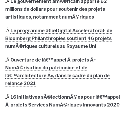
.Â
Le gouvernement amÃ©ricain apporte 62
millions de dollars pour soutenir des projets
artistiques, notamment numÃ©riques
.Â
Le programme â€œDigital Acceleratorâ€ de
Bloomberg Philanthropies soutient 46 projets
numÃ©riques culturels au Royaume Uni
.Â
Ouverture de lâ€™appel Ã projets Â«
NumÃ©risation du patrimoine et de
lâ€™architecture Â», dans le cadre du plan de
relance 2021
.Â
16 initiatives sÃ©lectionnÃ©es pour lâ€™appel
Ã projets Services NumÃ©riques Innovants 2020