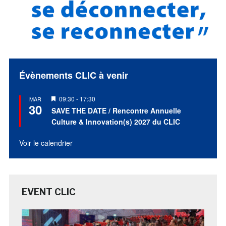
Évènements CLIC à venir
Mis
09:30
-
17:30
MAR
30
en
SAVE THE DATE / Rencontre Annuelle
avant
Culture & Innovation(s) 2027 du CLIC
Voir le calendrier
EVENT CLIC