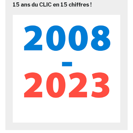
15 ans du CLIC en 15 chiffres !