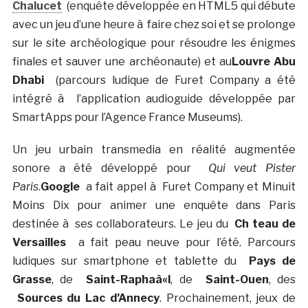
Chalucet
(enquête développée en HTML5 qui débute
avec un jeu d’une heure à faire chez soi et se prolonge
sur le site archéologique pour résoudre les énigmes
finales et sauver une archéonaute) et au
Louvre Abu
Dhabi
(parcours ludique de Furet Company a été
intégré à l’application audioguide développée par
SmartApps pour l’Agence France Museums).
Un jeu urbain transmedia en réalité augmentée
sonore a été développé pour
Qui veut Pister
Paris
.
Google
a fait appel à Furet Company et Minuit
Moins Dix pour animer une enquête dans Paris
destinée à ses collaborateurs. Le jeu du
Ch teau de
Versailles
a fait peau neuve pour l’été. Parcours
ludiques sur smartphone et tablette du
Pays de
Grasse
, de
Saint-Raphaà«l
, de
Saint-Ouen
, des
Sources du Lac d’Annecy
. Prochainement, jeux de