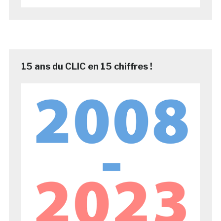
15 ans du CLIC en 15 chiffres !