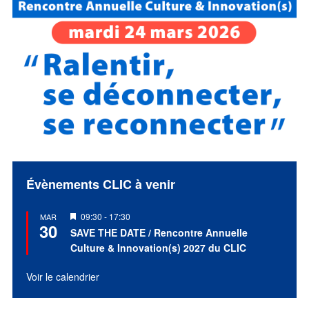
Évènements CLIC à venir
Mis
09:30
-
17:30
MAR
30
en
SAVE THE DATE / Rencontre Annuelle
avant
Culture & Innovation(s) 2027 du CLIC
Voir le calendrier