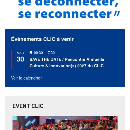
Évènements CLIC à venir
Mis
09:30
-
17:30
MAR
30
en
SAVE THE DATE / Rencontre Annuelle
avant
Culture & Innovation(s) 2027 du CLIC
Voir le calendrier
EVENT CLIC