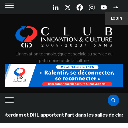
LOGIN
L'innovation technologique et sociale au service du
patrimoine et de la culture
 DHL apportent l’art dans les salles de classe des écol