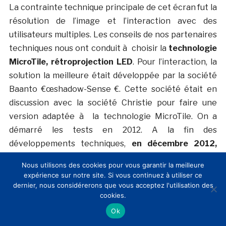
La contrainte technique principale de cet écran fut la
résolution de l’image et l’interaction avec des
utilisateurs multiples. Les conseils de nos partenaires
techniques nous ont conduit à choisir la
technologie
MicroTile, rétroprojection LED
. Pour l’interaction, la
solution la meilleure était développée par la société
Baanto €œshadow-Sense €. Cette société était en
discussion avec la société Christie pour faire une
version adaptée à la technologie MicroTile. On a
démarré les tests en 2012. A la fin des
développements techniques,
en décembre 2012,
CMA disposait de la première et plus grande
Nous utilisons des cookies pour vous garantir la meilleure
installation de cette technologie dans le monde
.
expérience sur notre site. Si vous continuez à utiliser ce
dernier, nous considérerons que vous acceptez l'utilisation des
Comment se fait l’interaction entre le mur et les iPads
cookies.
?
Ok