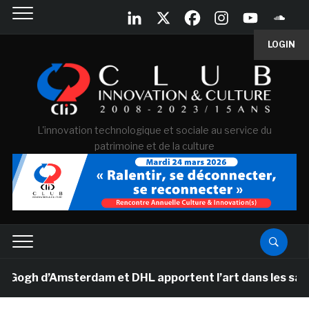
LOGIN
L'innovation technologique et sociale au service du
patrimoine et de la culture
h d’Amsterdam et DHL apportent l’art dans les salles d