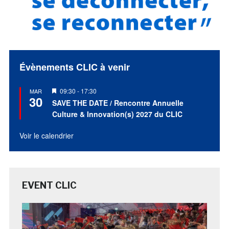
Évènements CLIC à venir
Mis
09:30
-
17:30
MAR
30
en
SAVE THE DATE / Rencontre Annuelle
avant
Culture & Innovation(s) 2027 du CLIC
Voir le calendrier
EVENT CLIC