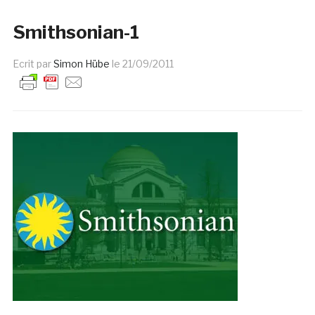
Smithsonian-1
Ecrit par
Simon Hübe
le
21/09/2011