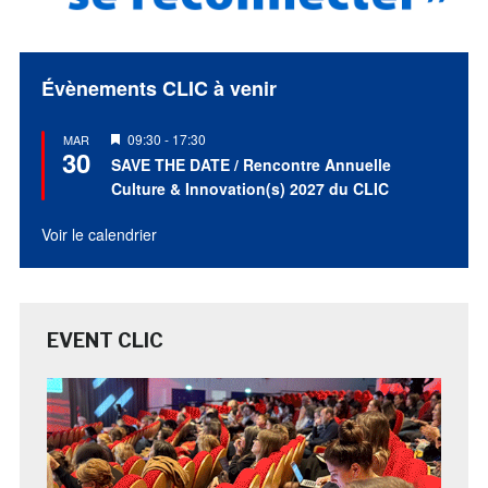
Évènements CLIC à venir
Mis
09:30
-
17:30
MAR
30
en
SAVE THE DATE / Rencontre Annuelle
avant
Culture & Innovation(s) 2027 du CLIC
Voir le calendrier
EVENT CLIC