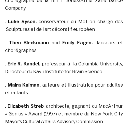
chorégraphe de la Bill T Jones/Arnie Zane Dance
Company
.
Luke Syson,
conservateur du Met en charge des
Sculptures et de l’art décoratif européen
.
Theo Bleckmann
and
Emily Eagen,
danseurs et
chorégraphes
.
Eric R. Kandel,
professeur à la Columbia University,
Directeur du Kavli Institute for Brain Science
.
Maira Kalman,
auteure et illustratrice pour adultes
et enfants
.
Elizabeth Streb
, architecte, gagnant du MacArthur
« Genius » Award (1997) et membre du New York City
Mayor’s Cultural Affairs Advisory Commission