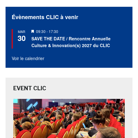
Évènements CLIC à venir
Mis
09:30
-
17:30
MAR
30
en
SAVE THE DATE / Rencontre Annuelle
avant
Culture & Innovation(s) 2027 du CLIC
Voir le calendrier
EVENT CLIC