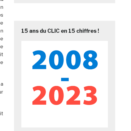
n
es
le
15 ans du CLIC en 15 chiffres !
un
se
le
t
re
 a
ur
it