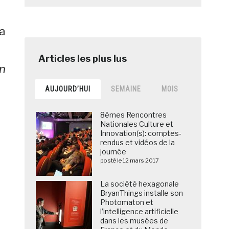
a
a
en
AUJOURD’HUI
SEMAINE
MOIS
8èmes Rencontres
Nationales Culture et
Innovation(s): comptes-
rendus et vidéos de la
journée
posté le 12 mars 2017
La société hexagonale
BryanThings installe son
Photomaton et
l’intelligence artificielle
dans les musées de