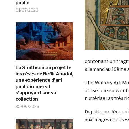
public
01/07/2026
contenant un fragm
La Smithsonian projette
allemand au 10ème s
les rêves de Refik Anadol,
une expérience d’art
The Walters Art Mus
public immersif
utilisé une subven
s’appuyant sur sa
numériser sa très ri
collection
30/06/2026
Depuis une décennie
aux images de ses va