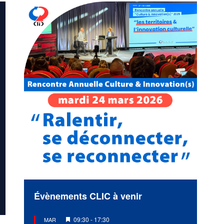
Évènements CLIC à venir
Mis
09:30
-
17:30
MAR