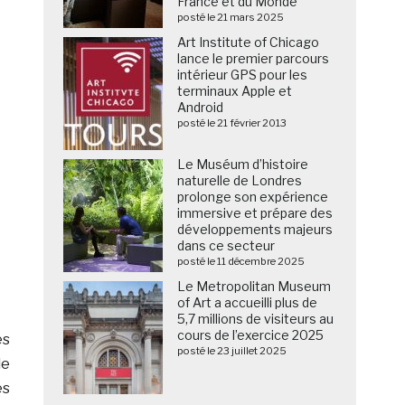
France et du Monde
posté le 21 mars 2025
Art Institute of Chicago
lance le premier parcours
intérieur GPS pour les
terminaux Apple et
Android
posté le 21 février 2013
Le Muséum d’histoire
naturelle de Londres
prolonge son expérience
immersive et prépare des
développements majeurs
dans ce secteur
posté le 11 décembre 2025
Le Metropolitan Museum
of Art a accueilli plus de
5,7 millions de visiteurs au
cours de l’exercice 2025
ès
posté le 23 juillet 2025
le
es