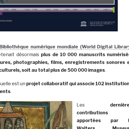
Bibliothèque numérique mondiale (World Digital Librar
détenait désormais
plus de 10 000 manuscrits numérisé
avures, photographies, films, enregistrements sonores 
lturels, soit au total plus de 500 000 images
.
tuelle est un
projet collaboratif qui associe 102 institutio
rents
.
Les
dernièr
contributions
apportées par l
Walters Museu