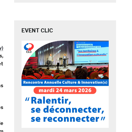
EVENT CLIC
y)
s,
et
ns
es
e
m