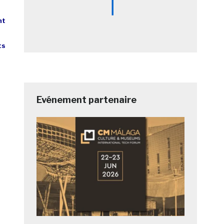
nt
ts
Evénement partenaire