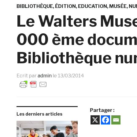
BIBLIOTHÈQUE
ÉDITION
EDUCATION
MUSÉE
NU
Le Walters Muse
000 ème docume
Bibliothèque n
Ecrit par
admin
le
13/03/2014
Partager :
Les derniers articles