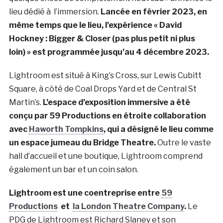
lieu dédié à l’immersion.
Lancée en février 2023, en
même temps que le lieu, l’expérience « David
Hockney : Bigger & Closer (pas plus petit ni plus
loin) » est programmée jusqu’au 4 décembre 2023.
Lightroom est situé à King’s Cross, sur Lewis Cubitt
Square, à côté de Coal Drops Yard et de Central St
Martin’s.
L’espace d’exposition immersive a été
conçu par 59 Productions en étroite collaboration
avec
Haworth Tompkins
, qui a désigné le lieu comme
un espace jumeau du Bridge Theatre.
Outre le vaste
hall d’accueil et une boutique, Lightroom comprend
également un bar et un coin salon.
Lightroom est une coentreprise entre
59
Productions
et
la London Theatre Company
.
Le
PDG de Lightroom est Richard Slaney et son