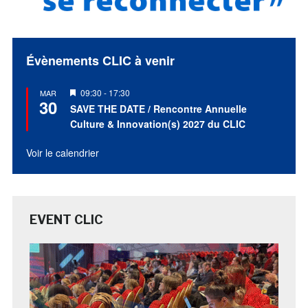
Évènements CLIC à venir
Mis
09:30
-
17:30
MAR
30
en
SAVE THE DATE / Rencontre Annuelle
avant
Culture & Innovation(s) 2027 du CLIC
Voir le calendrier
EVENT CLIC