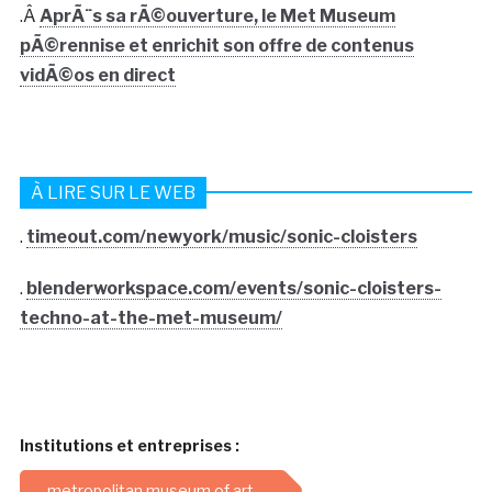
.Â
AprÃ¨s sa rÃ©ouverture, le Met Museum
pÃ©rennise et enrichit son offre de contenus
vidÃ©os en direct
À LIRE SUR LE WEB
.
timeout.com/newyork/music/sonic-cloisters
.
blenderworkspace.com/events/sonic-cloisters-
techno-at-the-met-museum/
Institutions et entreprises :
metropolitan museum of art