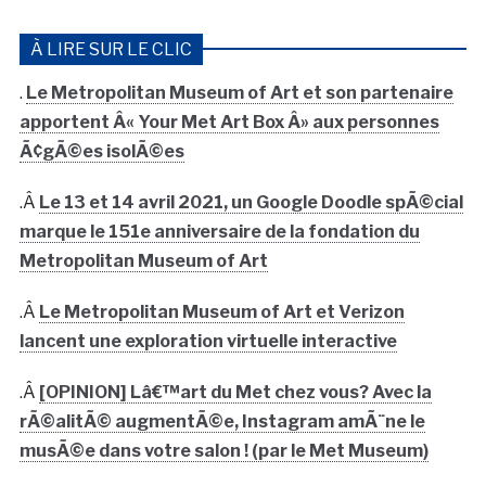
À LIRE SUR LE CLIC
.
Le Metropolitan Museum of Art et son partenaire
apportent Â« Your Met Art Box Â» aux personnes
Ã¢gÃ©es isolÃ©es
.Â
Le 13 et 14 avril 2021, un Google Doodle spÃ©cial
marque le 151e anniversaire de la fondation du
Metropolitan Museum of Art
.Â
Le Metropolitan Museum of Art et Verizon
lancent une exploration virtuelle interactive
.Â
[OPINION] Lâ€™art du Met chez vous? Avec la
rÃ©alitÃ© augmentÃ©e, Instagram amÃ¨ne le
musÃ©e dans votre salon ! (par le Met Museum)