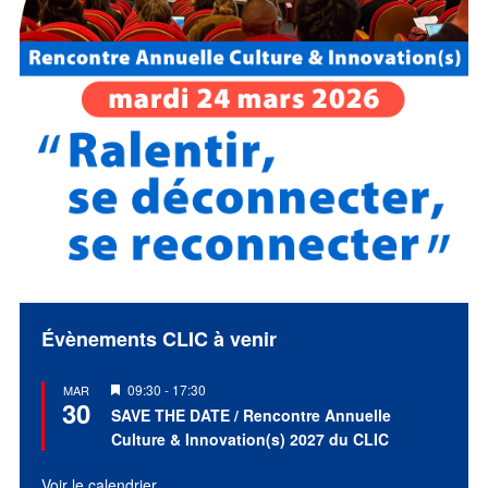
Évènements CLIC à venir
Mis
09:30
-
17:30
MAR
30
en
SAVE THE DATE / Rencontre Annuelle
avant
Culture & Innovation(s) 2027 du CLIC
Voir le calendrier