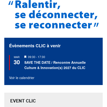
Évènements CLIC à venir
Mis
09:30
-
17:30
MAR
30
en
SAVE THE DATE / Rencontre Annuelle
avant
Culture & Innovation(s) 2027 du CLIC
Voir le calendrier
EVENT CLIC