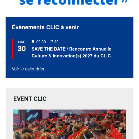
Évènements CLIC à venir
Mis
09:30
-
17:30
MAR
30
en
SAVE THE DATE / Rencontre Annuelle
avant
Culture & Innovation(s) 2027 du CLIC
Voir le calendrier
EVENT CLIC