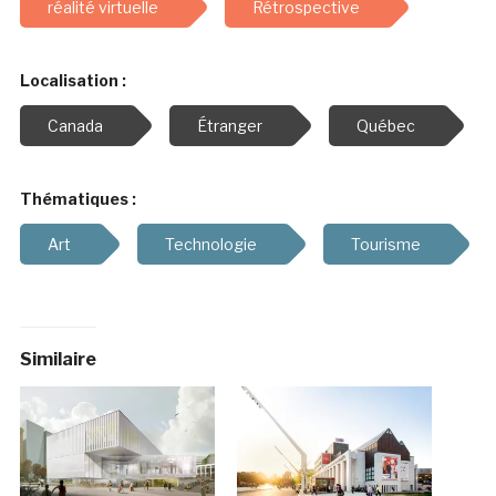
réalité virtuelle
Rétrospective
Localisation :
Canada
Étranger
Québec
Thématiques :
Art
Technologie
Tourisme
Similaire