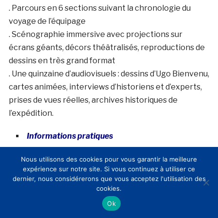
. Parcours en 6 sections suivant la chronologie du
voyage de l’équipage
. Scénographie immersive avec projections sur
écrans géants, décors théâtralisés, reproductions de
dessins en très grand format
. Une quinzaine d’audiovisuels : dessins d’Ugo Bienvenu,
cartes animées, interviews d’historiens et d’experts,
prises de vues réelles, archives historiques de
l’expédition.
Informations pratiques
Ouvert tous les jours de 11h à 19h, sauf le mardi.
Nous utilisons des cookies pour vous garantir la meilleure
expérience sur notre site. Si vous continuez à utiliser ce
Nocturne le jeudi jusqu’à 22h
dernier, nous considérerons que vous acceptez l'utilisation des
Fermé le 1er janvier, 1er mai, 14 juillet et 25 décembre.
cookies.
Fermeture anticipée à 17h les 24 et 31 décembre
Ok
Accueil des groupes à partir de 9h30 du lundi au