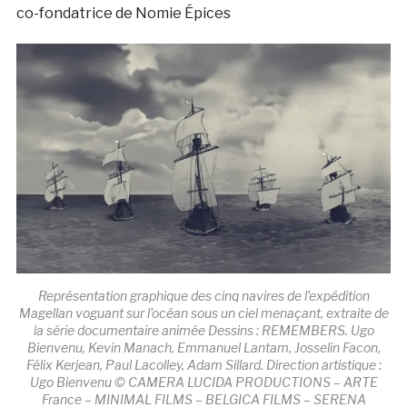
co-fondatrice de Nomie Épices
Représentation graphique des cinq navires de l’expédition
Magellan voguant sur l’océan sous un ciel menaçant, extraite de
la série documentaire animée Dessins : REMEMBERS. Ugo
Bienvenu, Kevin Manach, Emmanuel Lantam, Josselin Facon,
Félix Kerjean, Paul Lacolley, Adam Sillard. Direction artistique :
Ugo Bienvenu © CAMERA LUCIDA PRODUCTIONS – ARTE
France – MINIMAL FILMS – BELGICA FILMS – SERENA