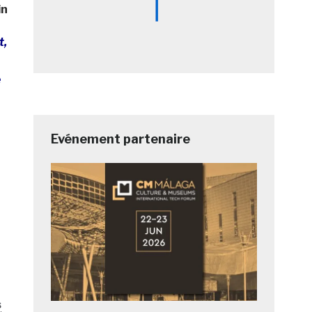
in
t,
é
Evénement partenaire
s