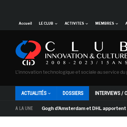
Accueil
LE CLUB
ACTIVITES
MEMBRES
L'innovation technologique et sociale au service du 
ACTUALITÉS
DOSSIERS
INTERVIEWS / 
musée Van Gogh d’Amsterdam et DHL apportent l’art dans 
A LA UNE