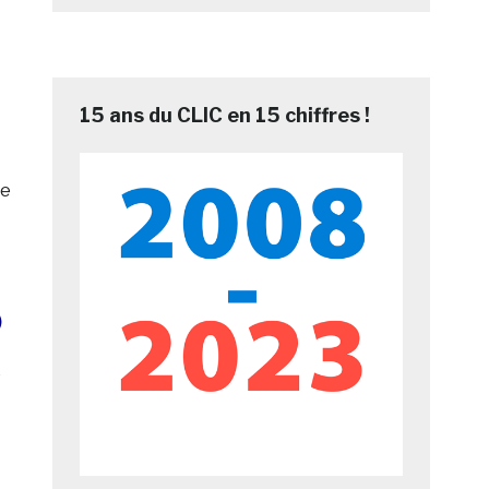
15 ans du CLIC en 15 chiffres !
re
)
e