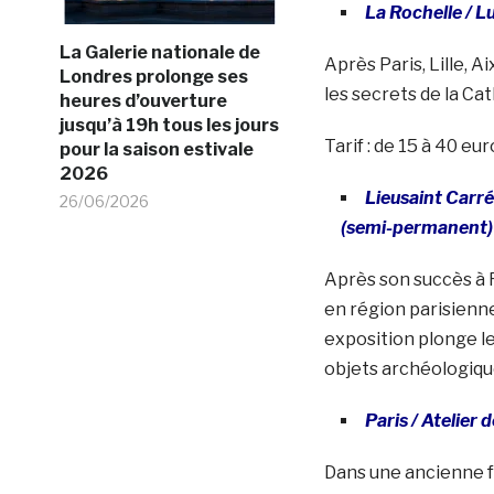
La Rochelle / 
La Galerie nationale de
Après Paris, Lille,
Londres prolonge ses
les secrets de la Ca
heures d’ouverture
jusqu’à 19h tous les jours
Tarif : de 15 à 40 eur
pour la saison estivale
2026
Lieusaint Carré
26/06/2026
(semi-permanent)
Après son succès à R
en région parisienn
exposition plonge le
objets archéologique
Paris / Atelier
Dans une ancienne f