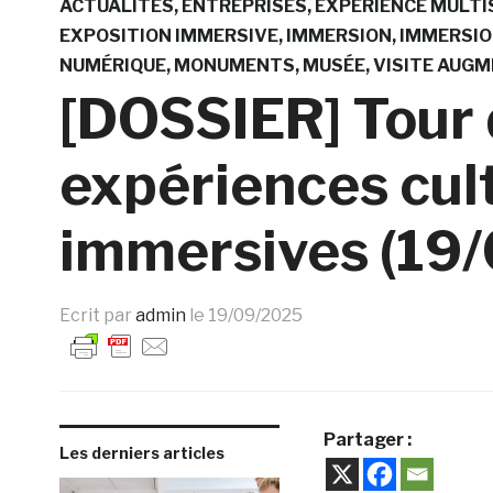
ACTUALITÉS
ENTREPRISES
EXPÉRIENCE MULTI
EXPOSITION IMMERSIVE
IMMERSION
IMMERSIO
NUMÉRIQUE
MONUMENTS
MUSÉE
VISITE AUG
[DOSSIER] Tour 
expériences cul
immersives (19
Ecrit par
admin
le
19/09/2025
Partager :
Les derniers articles