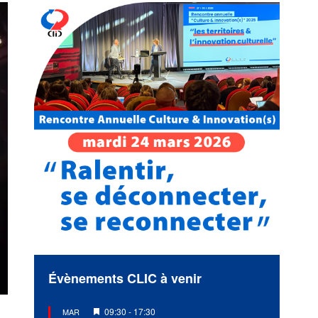
Évènements CLIC à venir
Mis
09:30
-
17:30
MAR