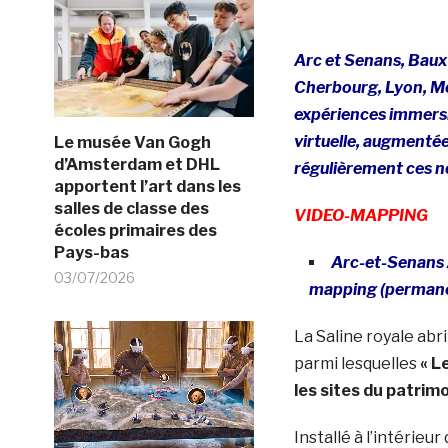
Arc et Senans,
Baux
Cherbourg, Lyon, Me
expériences immersiv
virtuelle, augmentée
Le musée Van Gogh
d’Amsterdam et DHL
régulièrement ces no
apportent l’art dans les
salles de classe des
VIDEO-MAPPING
écoles primaires des
Pays-bas
Arc-et-Senans 
03/07/2026
mapping (perman
La Saline royale abr
parmi lesquelles
« L
les sites du patrim
Installé à l’intérieur