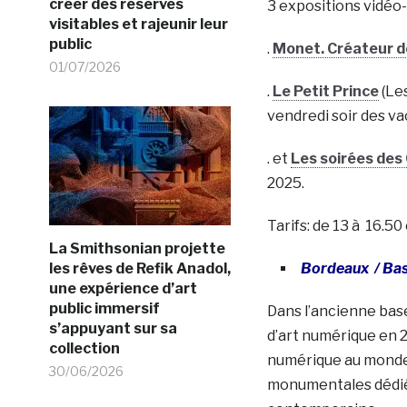
créer des réserves
3 expositions vidéo
visitables et rajeunir leur
public
.
Monet. Créateur d
01/07/2026
.
Le Petit Prince
(Les
vendredi soir des va
. et
Les soirées des 
2025.
Tarifs: de 13 à 16.50
La Smithsonian projette
les rêves de Refik Anadol,
Bordeaux /
Bas
une expérience d’art
public immersif
Dans l’ancienne bas
s’appuyant sur sa
d’art numérique en 
collection
numérique au monde
30/06/2026
monumentales dédiées