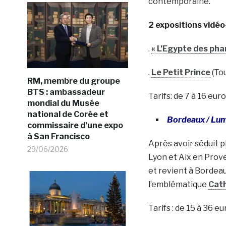
contemporaine.
2 expositions vidé
.
« L’Egypte des pha
.
Le Petit Prince
(Tou
RM, membre du groupe
BTS : ambassadeur
Tarifs: de 7 à 16 euro
mondial du Musée
national de Corée et
Bordeaux / Lum
commissaire d’une expo
à San Francisco
Après avoir séduit pl
29/06/2026
Lyon et Aix en Prov
et revient à Bordea
l’emblématique
Cath
Tarifs : de 15 à 36 eu