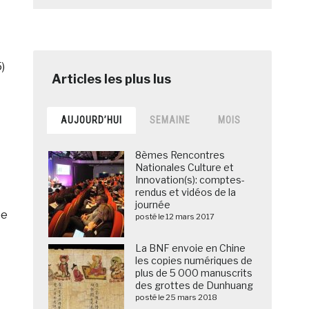
)
AUJOURD’HUI
SEMAINE
MOIS
8èmes Rencontres
Nationales Culture et
Innovation(s): comptes-
rendus et vidéos de la
journée
ée
posté le 12 mars 2017
La BNF envoie en Chine
les copies numériques de
plus de 5 000 manuscrits
des grottes de Dunhuang
posté le 25 mars 2018