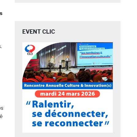
s
EVENT CLIC
.
es
gé