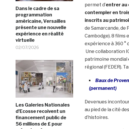
permet d’
entrer au 
Dans le cadre de sa
contempler en trois
programmation
inscrits au patrimo
américaine, Versailles
présente une nouvelle
de Samarcande, de P
expérience en réalité
Cambodge). 8 films e
virtuelle
expérience à 360 ° da
02/07/2026
Une collaboration I
patrimoine mondial
régional (FEDER). Tar
Baux de Prove
(permanent)
Devenues incontour
Les Galeries Nationales
au pied de la cité d
d’Ecosse recoivent un
d’histoires.
financement public de
56 millions de £ pour