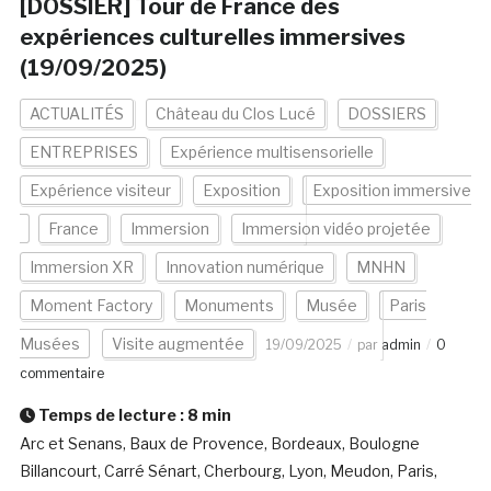
[DOSSIER] Tour de France des
expériences culturelles immersives
(19/09/2025)
ACTUALITÉS
Château du Clos Lucé
DOSSIERS
ENTREPRISES
Expérience multisensorielle
Expérience visiteur
Exposition
Exposition immersive
France
Immersion
Immersion vidéo projetée
Immersion XR
Innovation numérique
MNHN
Moment Factory
Monuments
Musée
Paris
Musées
Visite augmentée
19/09/2025
par
admin
0
commentaire
Temps de lecture :
8
min
Arc et Senans, Baux de Provence, Bordeaux, Boulogne
Billancourt, Carré Sénart, Cherbourg, Lyon, Meudon, Paris,