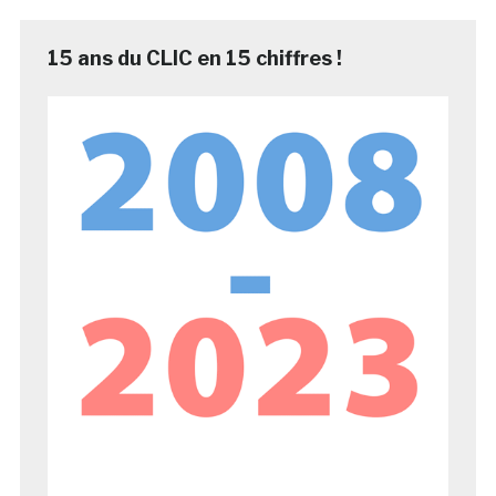
15 ans du CLIC en 15 chiffres !