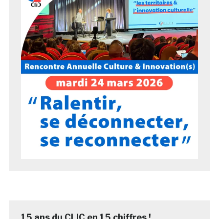
15 ans du CLIC en 15 chiffres !