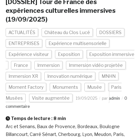
[DOSSIER] Tour de France des
expériences culturelles immersives
(19/09/2025)
ACTUALITÉS
Château du Clos Lucé
DOSSIERS
ENTREPRISES
Expérience multisensorielle
Expérience visiteur
Exposition
Exposition immersive
France
Immersion
Immersion vidéo projetée
Immersion XR
Innovation numérique
MNHN
Moment Factory
Monuments
Musée
Paris
Musées
Visite augmentée
19/09/2025
par
admin
0
commentaire
Temps de lecture :
8
min
Arc et Senans, Baux de Provence, Bordeaux, Boulogne
Billancourt, Carré Sénart, Cherbourg, Lyon, Meudon, Paris,