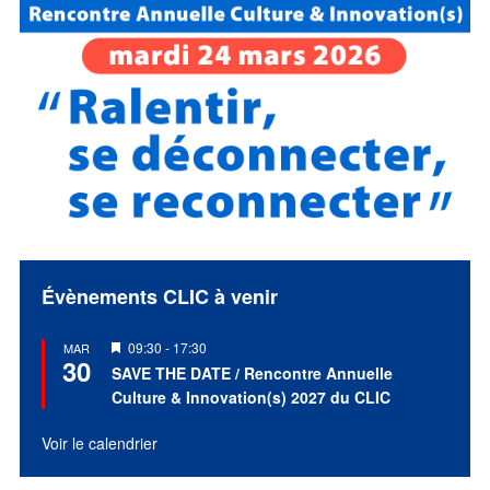
Évènements CLIC à venir
Mis
09:30
-
17:30
MAR
30
en
SAVE THE DATE / Rencontre Annuelle
avant
Culture & Innovation(s) 2027 du CLIC
Voir le calendrier