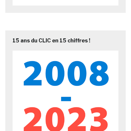
15 ans du CLIC en 15 chiffres !