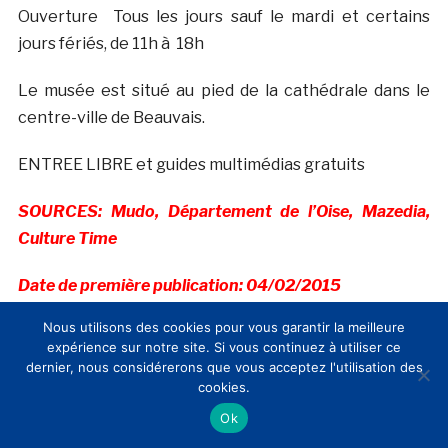
Ouverture Tous les jours sauf le mardi et certains
jours fériés, de 11h à 18h
Le musée est situé au pied de la cathédrale dans le
centre-ville de Beauvais.
ENTREE LIBRE et guides multimédias gratuits
SOURCES: Mudo, Département de l’Oise, Mazedia,
Culture Time
Date de première publication: 04/02/2015
Nous utilisons des cookies pour vous garantir la meilleure
expérience sur notre site. Si vous continuez à utiliser ce
dernier, nous considérerons que vous acceptez l'utilisation des
cookies.
.
Fondation du Patrimoine: 3 donateurs
récompensés par la ministre de la culture et le don
Ok
en 1 clic facilité