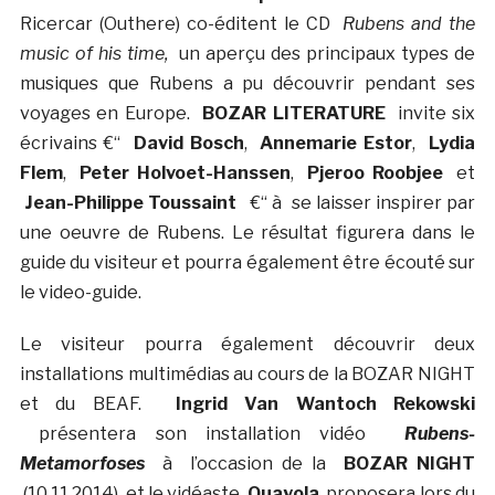
Ricercar (Outhere) co-éditent le CD
Rubens and the
music of his time,
un aperçu des principaux types de
musiques que Rubens a pu découvrir pendant ses
voyages en Europe.
BOZAR LITERATURE
invite six
écrivains €“
David Bosch
,
Annemarie Estor
,
Lydia
Flem
,
Peter Holvoet-Hanssen
,
Pjeroo Roobjee
et
Jean-Philippe Toussaint
€“ à se laisser inspirer par
une oeuvre de Rubens. Le résultat figurera dans le
guide du visiteur et pourra également être écouté sur
le video-guide.
Le visiteur pourra également découvrir deux
installations multimédias au cours de la BOZAR NIGHT
et du BEAF.
Ingrid Van Wantoch Rekowski
présentera son installation vidéo
Rubens-
Metamorfoses
à l’occasion de la
BOZAR NIGHT
(10.11.2014), et le vidéaste
Quayola
proposera lors du