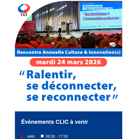
Évènements CLIC à venir
Mis
09:30
-
17:30
MAR