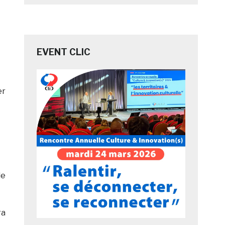
EVENT CLIC
er
le
ra