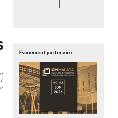
Evénement partenaire
ve
77
de