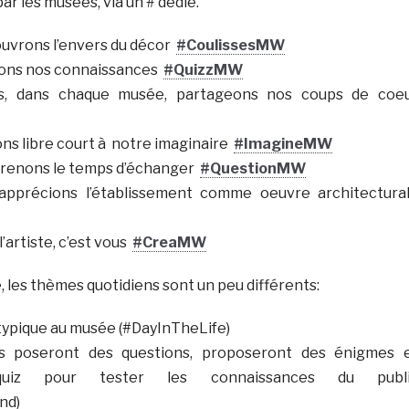
ar les musées, via un # dédié.
ouvrons l’envers du décor
#CoulissesMW
stons nos connaissances
#QuizzMW
s, dans chaque musée, partageons nos coups de coe
sons libre court à notre imaginaire
#ImagineMW
 prenons le temps d’échanger
#QuestionMW
apprécions l’établissement comme oeuvre architectura
’artiste, c’est vous
#CreaMW
 les thèmes quotidiens sont un peu différents:
 typique au musée (#DayInTheLife)
es poseront des questions, proposeront des énigmes 
uiz pour tester les connaissances du publ
nd)