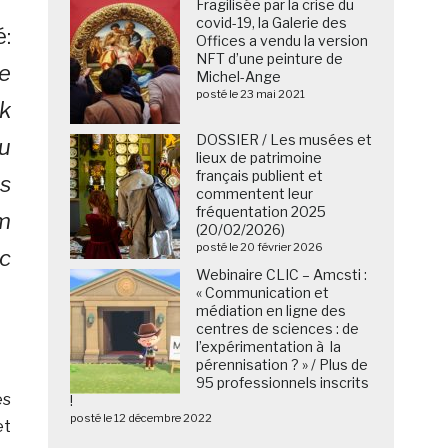
Fragilisée par la crise du
covid-19, la Galerie des
:
Offices a vendu la version
NFT d’une peinture de
ce
Michel-Ange
posté le 23 mai 2021
k
DOSSIER / Les musées et
çu
lieux de patrimoine
français publient et
s
commentent leur
fréquentation 2025
um
(20/02/2026)
posté le 20 février 2026
ic
Webinaire CLIC – Amcsti :
« Communication et
médiation en ligne des
centres de sciences : de
l’expérimentation à la
pérennisation ? » / Plus de
95 professionnels inscrits
es
!
posté le 12 décembre 2022
et