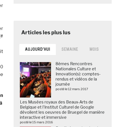
er
er
(#
AUJOURD’HUI
SEMAINE
MOIS
it
8èmes Rencontres
40
Nationales Culture et
Innovation(s): comptes-
ne
rendus et vidéos de la
journée
posté le 12 mars 2017
en
Les Musées royaux des Beaux-Arts de
 à
Belgique et l’Institut Culturel de Google
dévoilent les oeuvres de Bruegel de manière
interactive et immersive
posté le 15 mars 2016