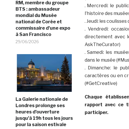
RM, membre du groupe
. Mercredi: le publ
BTS : ambassadeur
l’histoire des musé
mondial du Musée
. Jeudi: les coulisse
national de Corée et
commissaire d’une expo
. Vendredi: occasi
à San Francisco
directement avec l
29/06/2026
AskTheCurator)
. Samedi: les musée
dans le musée (#Mu
. Dimanche: le pub
caractères ou en cr
(#GetCreative)
Chaque établisse
La Galerie nationale de
rapport avec ce t
Londres prolonge ses
heures d’ouverture
participer.
jusqu’à 19h tous les jours
pour la saison estivale