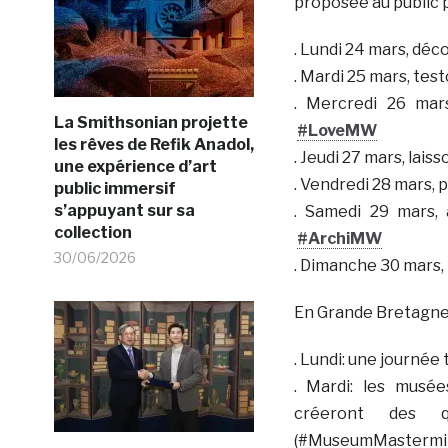
proposée au public p
. Lundi 24 mars, déc
. Mardi 25 mars, te
. Mercredi 26 mar
La Smithsonian projette
#LoveMW
les rêves de Refik Anadol,
. Jeudi 27 mars, lais
une expérience d’art
. Vendredi 28 mars,
public immersif
s’appuyant sur sa
. Samedi 29 mars, 
collection
#ArchiMW
30/06/2026
. Dimanche 30 mars, l
En Grande Bretagne,
. Lundi: une journée
. Mardi: les musé
créeront des q
(#MuseumMastermi