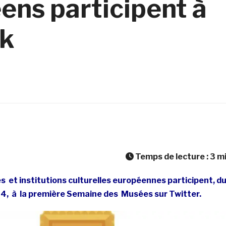
éens participent à
k
Temps de lecture :
3
m
­ et ­institutions ­culturelles ­européennes ­participent, du
4, ­ à ­la ­première Semaine ­des ­ Musées ­sur ­Twitter.