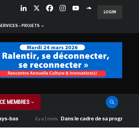
LOGIN
SERVICES – PROJETS
CE MEMBRES
s
Dans le cadre de sa programmation amér
il y a 1 mois