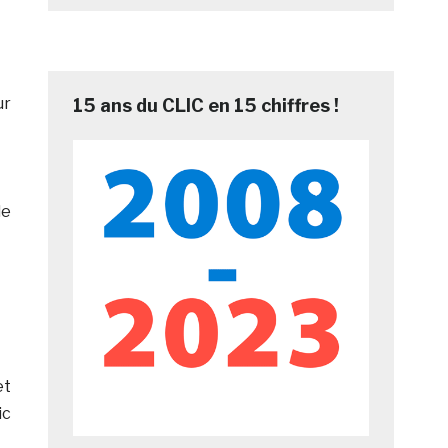
ur
15 ans du CLIC en 15 chiffres !
le
et
ic