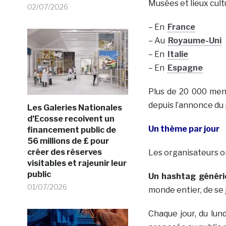
Musées et lieux cultu
02/07/2026
– En
France
– Au
Royaume-Uni
– En
Italie
– En
Espagne
Plus de 20 000 men
depuis l’annonce du 
Les Galeries Nationales
d’Ecosse recoivent un
Un thème par jour
financement public de
56 millions de £ pour
créer des réserves
Les organisateurs o
visitables et rajeunir leur
public
Un hashtag généri
01/07/2026
monde entier, de se 
Chaque jour, du lun