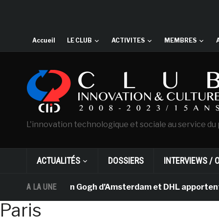
Accueil
LE CLUB
ACTIVITES
MEMBRES
L'innovation technologique et sociale au service du 
ACTUALITÉS
DOSSIERS
INTERVIEWS / 
Le musée Van Gogh d’Amsterdam et DHL apportent l’art d
A LA UNE
Paris