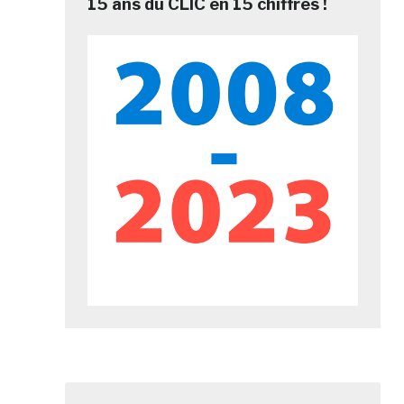
15 ans du CLIC en 15 chiffres !