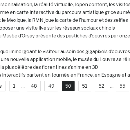
onnalisation, la réalité virtuelle, l’open content, les visites
rme en carte interactive du parcours artistique gr ce au 
e Mexique, la RMN joue la carte de l’humour et des selfies
poser une visite live sur les réseaux sociaux chinois
du Musée d’Orsay présente des pastiches d’oeuvres par onz
que immergeant le visiteur au sein des gigapixels d’oeuvre
t une nouvelle application mobile, le musée du Louvre se ré
plus célébre des florentines s’anime en 3D
es interactifs partent en tournée en France, en Espagne et
s
1
…
48
49
50
51
52
…
55