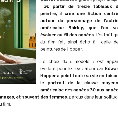
à€ partir de treize tableaux 
peintre, il crée une fiction centr
autour du personnage de l’actri
américaine Shirley, que l’on vo
évoluer au fil des années
. L’esthétiq
du film fait ainsi écho à celle d
peintures de Hopper.
Le choix du « modèle » est appa
évident pour le réalisateur car
Edwa
Hopper a peint toute sa vie en faisa
le portrait de la classe moyen
américaine des années 30 aux anné
nnages, et souvent des femmes
, perdus dans leur solitud
 film.