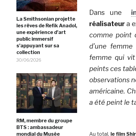
Dans une
i
La Smithsonian projette
réalisateur
a e
les rêves de Refik Anadol,
une expérience d’art
comme point de
public immersif
d’une femme q
s’appuyant sur sa
collection
femme qui vit
30/06/2026
peints ces tabl
observations no
américaine. Ch
a été peint le t
RM, membre du groupe
BTS : ambassadeur
mondial du Musée
Au total,
le film Sh