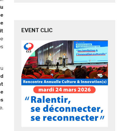
du
ée
ce
EVENT CLIC
it
ue
es
ru
rd
nt
ne
es
e.