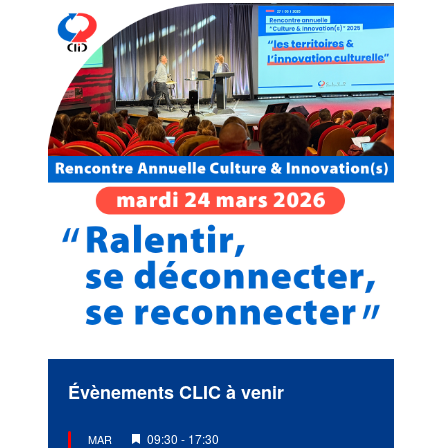
Évènements CLIC à venir
Mis
09:30
-
17:30
MAR