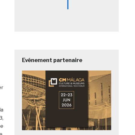
Evénement partenaire
er
la
3,
ue
e.