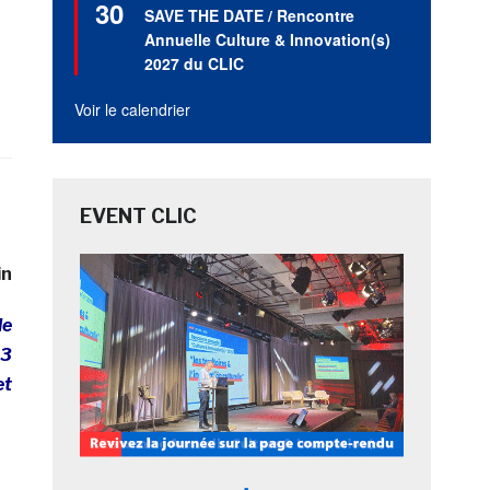
30
en
SAVE THE DATE / Rencontre
avant
Annuelle Culture & Innovation(s)
2027 du CLIC
Voir le calendrier
EVENT CLIC
in
le
13
et