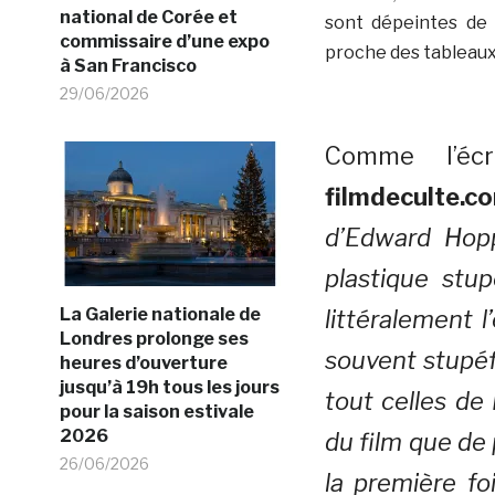
national de Corée et
sont dépeintes de 
commissaire d’une expo
proche des tableaux
à San Francisco
29/06/2026
Comme l’éc
filmdeculte.c
d’Edward Hopp
plastique stup
La Galerie nationale de
littéralement 
Londres prolonge ses
souvent stupéf
heures d’ouverture
jusqu’à 19h tous les jours
tout celles de
pour la saison estivale
2026
du film que de
26/06/2026
la première fo