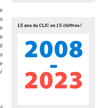
le
es
15 ans du CLIC en 15 chiffres !
re
e
é
es
re
à¹
ui