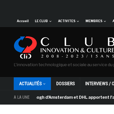
Accueil
LE CLUB
ACTIVITES
MEMBRES
L'innovation technologique et sociale au service du 
ACTUALITÉS
DOSSIERS
INTERVIEWS / 
sée Van Gogh d’Amsterdam et DHL apportent l’art dans le
A LA UNE