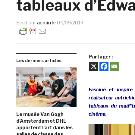
tableaux d’Edw
Ecrit par
admin
le
04/09/2014
Partager :
Les derniers articles
Fasciné et inspiré
réalisateur autric
tableaux du maà®tr
cinéma.
Le musée Van Gogh
d’Amsterdam et DHL
apportent l’art dans les
salles de classe des