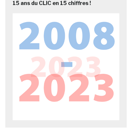
15 ans du CLIC en 15 chiffres !