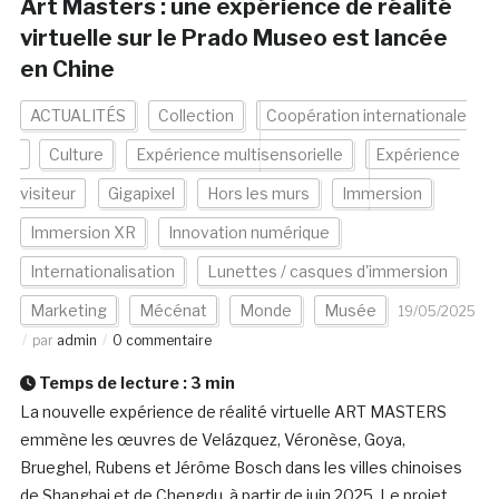
Art Masters : une expérience de réalité
virtuelle sur le Prado Museo est lancée
en Chine
ACTUALITÉS
Collection
Coopération internationale
Culture
Expérience multisensorielle
Expérience
visiteur
Gigapixel
Hors les murs
Immersion
Immersion XR
Innovation numérique
Internationalisation
Lunettes / casques d'immersion
Marketing
Mécénat
Monde
Musée
19/05/2025
par
admin
0 commentaire
Temps de lecture :
3
min
La nouvelle expérience de réalité virtuelle ART MASTERS
emmène les œuvres de Velázquez, Véronèse, Goya,
Brueghel, Rubens et Jérôme Bosch dans les villes chinoises
de Shanghai et de Chengdu, à partir de juin 2025. Le projet,