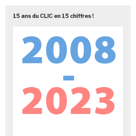
15 ans du CLIC en 15 chiffres !