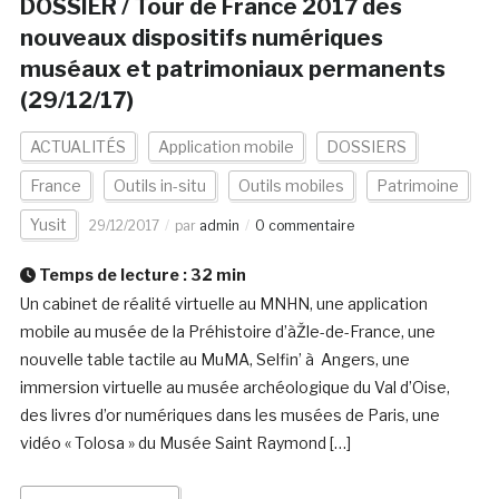
DOSSIER / Tour de France 2017 des
nouveaux dispositifs numériques
muséaux et patrimoniaux permanents
(29/12/17)
ACTUALITÉS
Application mobile
DOSSIERS
France
Outils in-situ
Outils mobiles
Patrimoine
Yusit
29/12/2017
par
admin
0 commentaire
Temps de lecture :
32
min
Un cabinet de réalité virtuelle au MNHN, une application
mobile au musée de la Préhistoire d’àŽle-de-France, une
nouvelle table tactile au MuMA, Selfin’ à Angers, une
immersion virtuelle au musée archéologique du Val d’Oise,
des livres d’or numériques dans les musées de Paris, une
vidéo « Tolosa » du Musée Saint Raymond […]