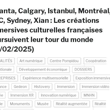
anta, Calgary, Istanbul, Montréal
, Sydney, Xian : Les créations
ersives culturelles françaises
rsuivent leur tour du monde
7/02/2025)
ALITÉS
Art numérique
Centre Pompidou
Coopération
ationale
Développement économique
DOSSIERS
EPRISES
Expérience multisensorielle
Exposition immersiv
ance
Gedeon
Histovery
Immersion
Immersion vidéo
ée
Immersion XR
Innovation numérique
MNHN
de
Monuments
Musée
Réalité augmentée
Réalité