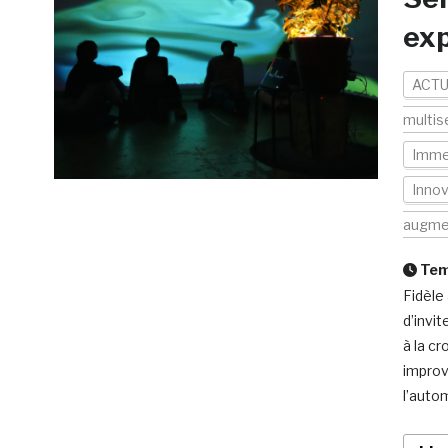
ex
ACTU
multis
Imme
Inno
augme
Temp
Fidèle
d’invi
à la c
improv
l’autom