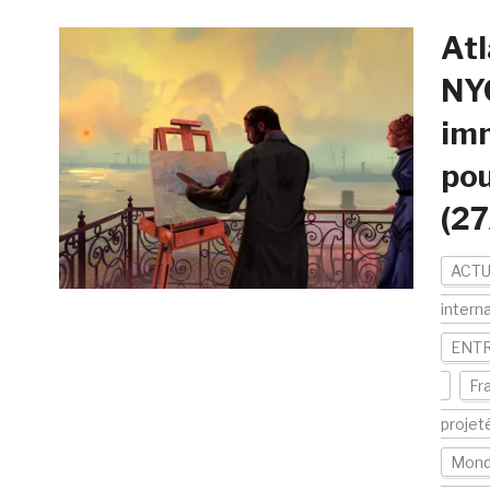
Atl
NYC
imm
pou
(2
ACTU
intern
ENTR
Fr
projet
Mon