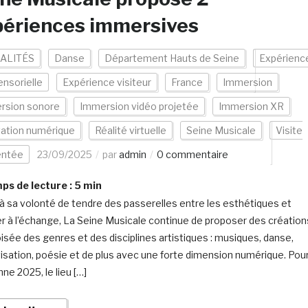
périences immersives
ALITÉS
Danse
Département Hauts de Seine
Expérienc
ensorielle
Expérience visiteur
France
Immersion
rsion sonore
Immersion vidéo projetée
Immersion XR
vation numérique
Réalité virtuelle
Seine Musicale
Visite
ntée
23/09/2025
par
admin
0 commentaire
s de lecture :
5
min
 à sa volonté de tendre des passerelles entre les esthétiques et
ter à l’échange, La Seine Musicale continue de proposer des création
roisée des genres et des disciplines artistiques : musiques, danse,
isation, poésie et de plus avec une forte dimension numérique. Pou
ne 2025, le lieu […]