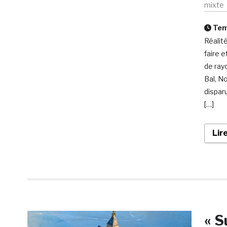
mixte
Temp
Réalité
faire 
de ray
Bal, N
dispar
[…]
Lir
« S