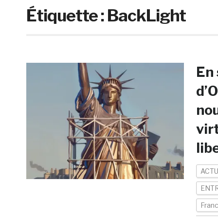
Étiquette :
BackLight
En
d’O
nou
vir
lib
ACTU
ENTR
Fran