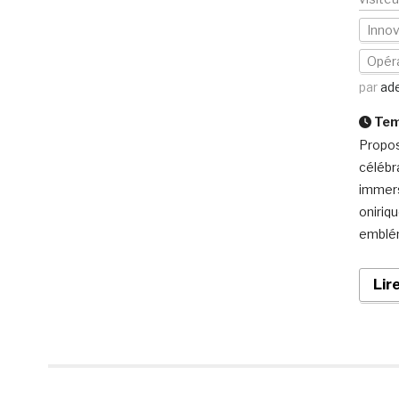
Inno
Opéra
par
ade
Temp
Propos
célébr
immers
oniriqu
emblém
Lir