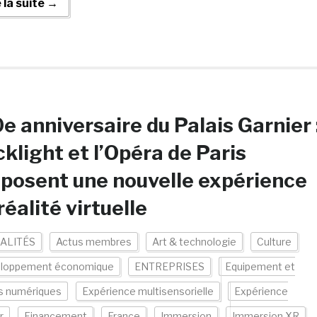
e la suite →
e anniversaire du Palais Garnier 
klight et l’Opéra de Paris
posent une nouvelle expérience
réalité virtuelle
ALITÉS
Actus membres
Art & technologie
Culture
loppement économique
ENTREPRISES
Equipement et
s numériques
Expérience multisensorielle
Expérience
r
Financement
France
Immersion
Immersion XR