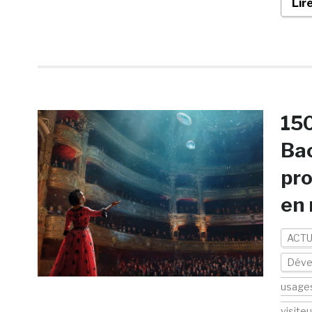
Lir
150
Bac
pro
en 
ACTU
Déve
usage
visiteu