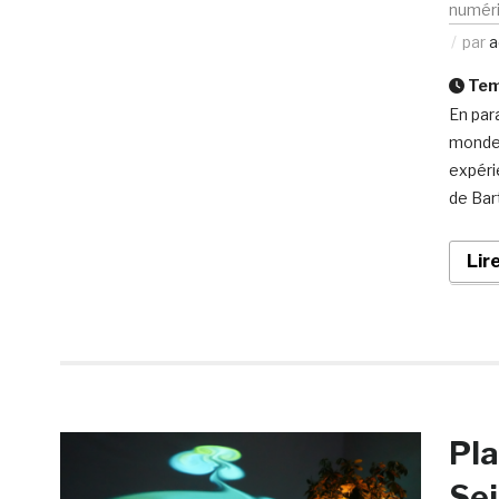
numér
par
a
Temp
En para
monde 
expérie
de Bar
Lir
Pla
Sei