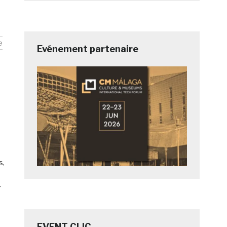
e
Evénement partenaire
s,
r
EVENT CLIC