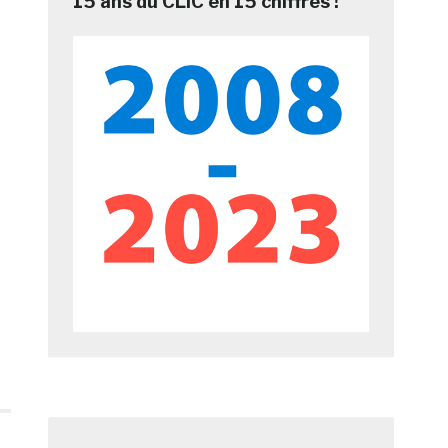
15 ans du CLIC en 15 chiffres !