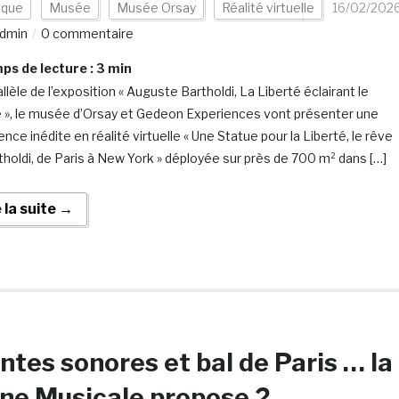
ique
Musée
Musée Orsay
Réalité virtuelle
16/02/202
dmin
0 commentaire
s de lecture :
3
min
llèle de l’exposition « Auguste Bartholdi, La Liberté éclairant le
», le musée d’Orsay et Gedeon Experiences vont présenter une
nce inédite en réalité virtuelle « Une Statue pour la Liberté, le rêve
tholdi, de Paris à New York » déployée sur près de 700 m² dans […]
e la suite →
ntes sonores et bal de Paris … la
ne Musicale propose 2