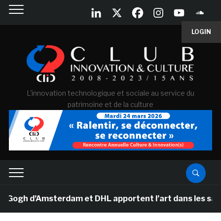
LOGIN
L'innovation technologique et sociale au service du
patrimoine et de la culture
h d’Amsterdam et DHL apportent l’art dans les salles d