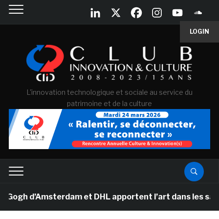
LOGIN
L'innovation technologique et sociale au service du
patrimoine et de la culture
gh d’Amsterdam et DHL apportent l’art dans les salles d