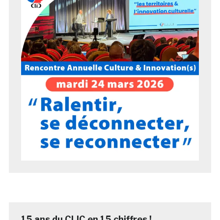
15 ans du CLIC en 15 chiffres !