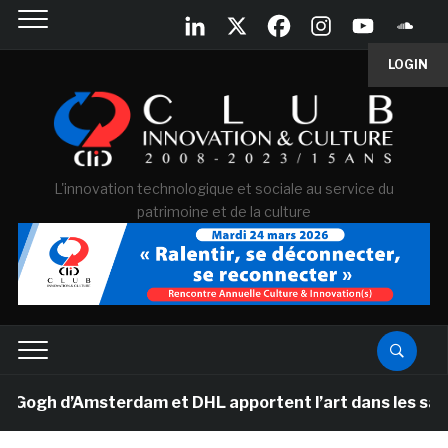
LOGIN
L'innovation technologique et sociale au service du
patrimoine et de la culture
h d’Amsterdam et DHL apportent l’art dans les salles d