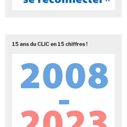
15 ans du CLIC en 15 chiffres !