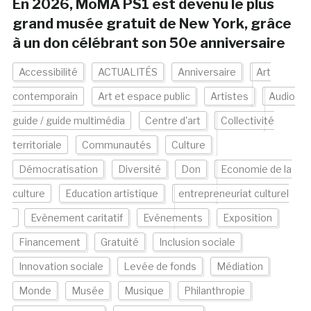
En 2026, MoMA PS1 est devenu le plus
grand musée gratuit de New York, grâce
à un don célébrant son 50e anniversaire
Accessibilité
ACTUALITÉS
Anniversaire
Art
contemporain
Art et espace public
Artistes
Audio
guide / guide multimédia
Centre d'art
Collectivité
territoriale
Communautés
Culture
Démocratisation
Diversité
Don
Economie de la
culture
Education artistique
entrepreneuriat culturel
Evènement caritatif
Evénements
Exposition
Financement
Gratuité
Inclusion sociale
Innovation sociale
Levée de fonds
Médiation
Monde
Musée
Musique
Philanthropie