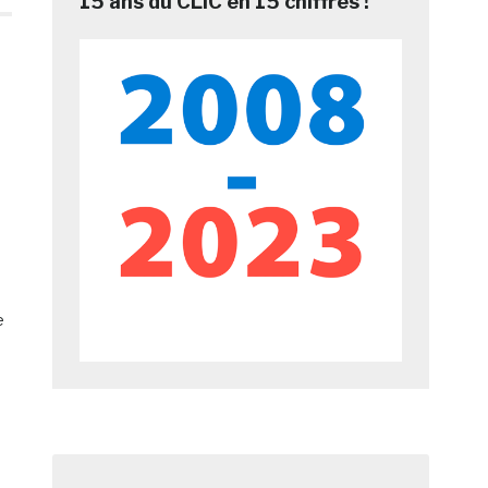
15 ans du CLIC en 15 chiffres !
e