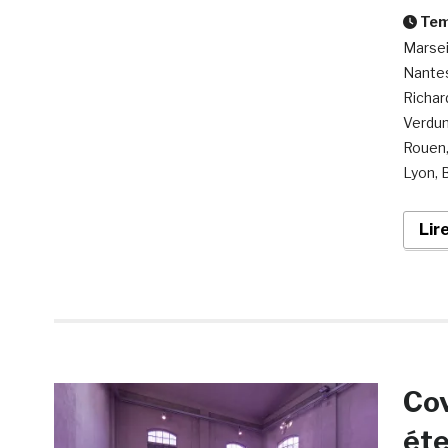
Temp
Marsei
Nantes
Richar
Verdun
Rouen,
Lyon, B
Lir
Cov
éte