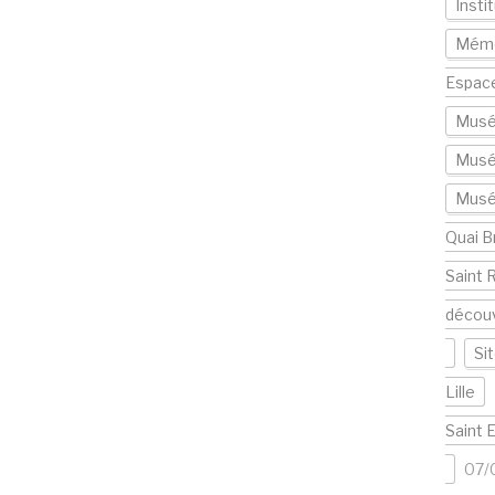
Insti
Mémo
Espac
Musé
Musé
Musée
Quai B
Saint 
décou
Si
Lille
Saint 
07/