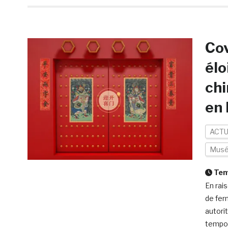
Cov
élo
chi
en 
ACTU
Mus
Temp
En rai
de fer
autorit
tempor