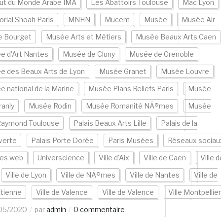
tut du Monde Arabe IMA
Les Abattoirs Toulouse
Mac Lyon
rial Shoah Paris
MNHN
Mucem
Musée
Musée Air
e Bourget
Musée Arts et Métiers
Musée Beaux Arts Caen
e d'Art Nantes
Musée de Cluny
Musée de Grenoble
e des Beaux Arts de Lyon
Musée Granet
Musée Louvre
 national de la Marine
Musée Plans Reliefs Paris
Musée
ranly
Musée Rodin
Musée Romanité NÃ®mes
Musée
Raymond Toulouse
Palais Beaux Arts Lille
Palais de la
verte
Palais Porte Dorée
Paris Musées
Réseaux sociau
tes web
Universcience
Ville d'Aix
Ville de Caen
Ville d
Ville de Lyon
Ville de NÃ®mes
Ville de Nantes
Ville de
Etienne
Ville de Valence
Ville de Valence
Ville Montpellier
05/2020
par
admin
0 commentaire