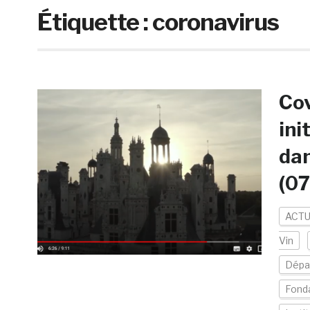
Étiquette :
coronavirus
Cov
ini
dan
(0
ACTU
Vin
Dépa
Fonda