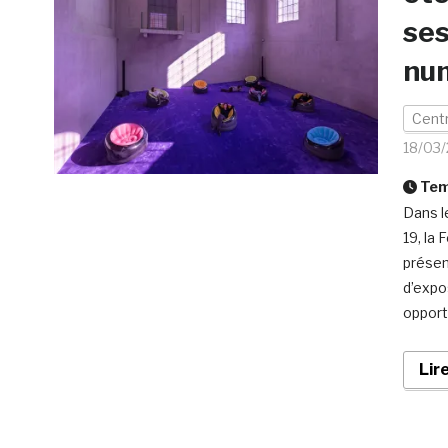
ses
nu
Centr
18/03
Temp
Dans l
19, la
présen
d’expo
opport
Lir