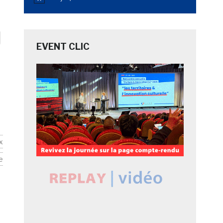
Notice
EVENT CLIC
x
e