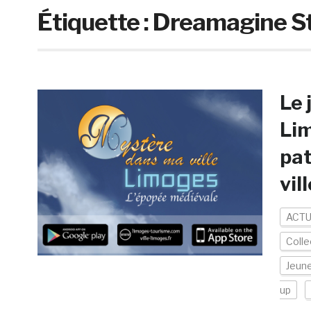
Étiquette :
Dreamagine S
Le 
Lim
pat
vil
ACTU
Colle
Jeun
up