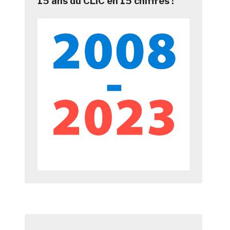
15 ans du CLIC en 15 chiffres !