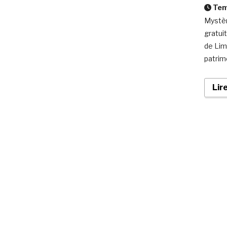
Temp
Mystèr
gratui
de Limo
patrimo
Lir