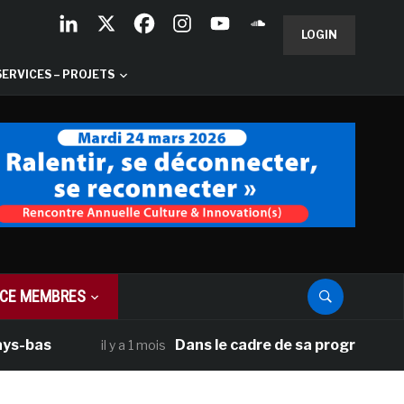
LOGIN
SERVICES – PROJETS
CE MEMBRES
as
Dans le cadre de sa programmation amé
il y a 1 mois