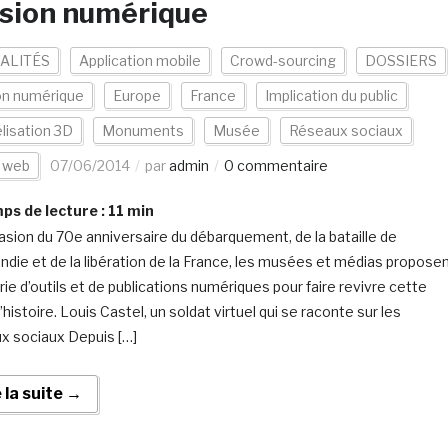
sion numérique
ALITÉS
Application mobile
Crowd-sourcing
DOSSIERS
on numérique
Europe
France
Implication du public
lisation 3D
Monuments
Musée
Réseaux sociaux
s web
07/06/2014
par
admin
0 commentaire
s de lecture :
11
min
casion du 70e anniversaire du débarquement, de la bataille de
die et de la libération de la France, les musées et médias propose
rie d’outils et de publications numériques pour faire revivre cette
histoire. Louis Castel, un soldat virtuel qui se raconte sur les
x sociaux Depuis […]
e la suite →