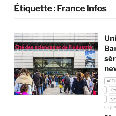
Étiquette :
France Infos
Uni
Bar
sér
ne
ACTU
Et
Si
par
jeb