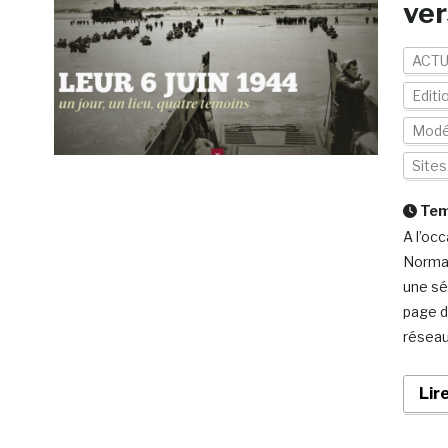
ver
ACTU
Editi
Modé
Site
Temp
A l’oc
Norman
une sé
page d’
réseau
Lir