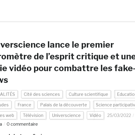
verscience lance le premier
omètre de l’esprit critique et un
ie vidéo pour combattre les fake
ws
ALITÉS
Cité des sciences
Culture scientifique
Educatio
udes
France
Palais de la découverte
Science participati
tes web
Télévision
Universcience
Vidéo
25/03/2022
a
0 commentaire