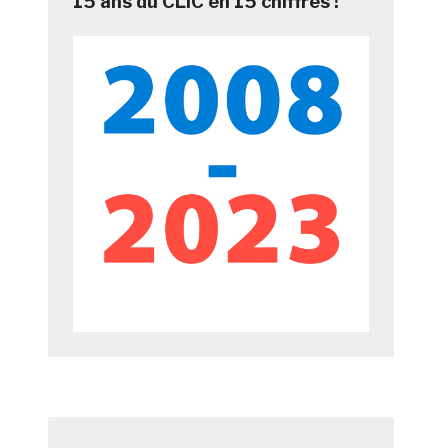
15 ans du CLIC en 15 chiffres !