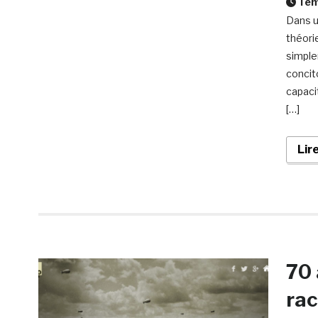
Temp
Dans u
théori
simple
concito
capacit
[…]
Lir
70 
rac