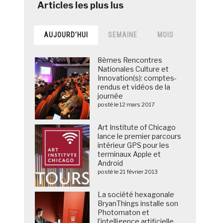
AUJOURD’HUI
SEMAINE
MOIS
8èmes Rencontres
Nationales Culture et
Innovation(s): comptes-
rendus et vidéos de la
journée
posté le 12 mars 2017
Art Institute of Chicago
lance le premier parcours
intérieur GPS pour les
terminaux Apple et
Android
posté le 21 février 2013
La société hexagonale
BryanThings installe son
Photomaton et
l’intelligence artificielle