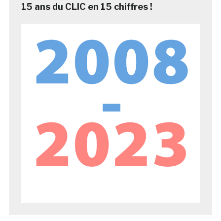
15 ans du CLIC en 15 chiffres !