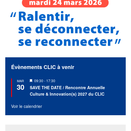
Évènements CLIC à venir
Mis
09:30
-
17:30
MAR
30
en
SAVE THE DATE / Rencontre Annuelle
avant
Culture & Innovation(s) 2027 du CLIC
Voir le calendrier