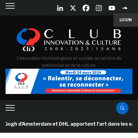
LOGIN
L'innovation technologique et sociale au service du
patrimoine et de la culture
h d’Amsterdam et DHL apportent l’art dans les salles d