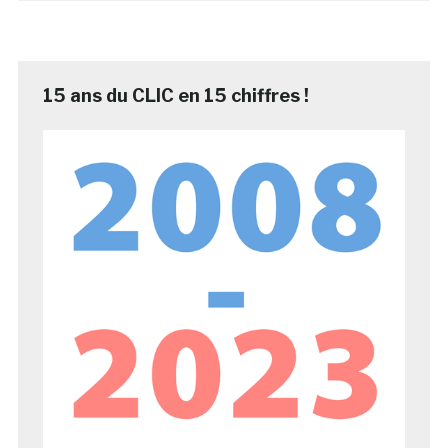
15 ans du CLIC en 15 chiffres !